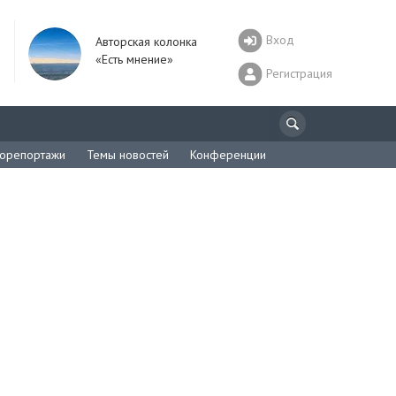
Вход
Авторская колонка
«Есть мнение»
Регистрация
орепортажи
Темы новостей
Конференции