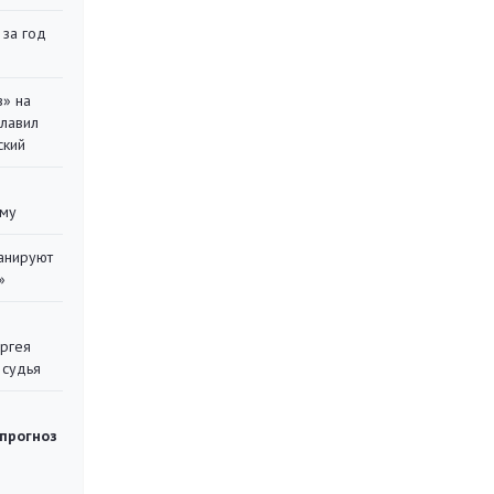
 за год
в» на
главил
ский
уму
ланируют
»
ергея
 судья
 прогноз