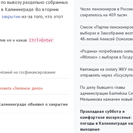
 по вывозу раздельно собранных
в Калининграде. Во вторник
Число пенсионеров в России
сократилось на 409 тысяч
о закрытии
из-за того, что этот
Список «Партии пенсионеро
выборах в Заксобрание воз
48-летний Алексей Осмолов
лив ее и нажав
Ctrl+Enter
«Родина» потребовала снять
«Яблоко» с выборов в Госд
Квитанции на оплату ЖКУ п
омпаний на госфинансирование
отправлять через «Госуслуги
По делу бывшего главы
проекта «Зеленое дело»
администрации Балтийска С
Мельникова назначен новый
Калининграде объявил о закрытии
Прохладная суббота и
комфортное воскресенье:
погоды в Калининграде на
выходные