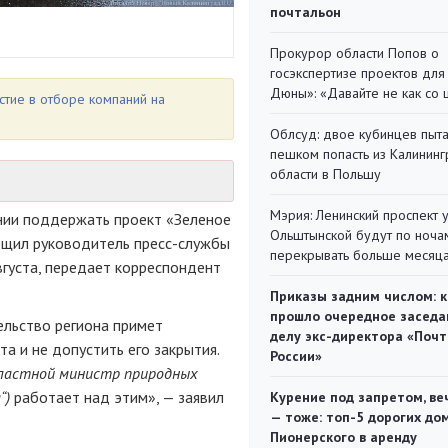
почтальон
Прокурор области Попов о
госэкспертизе проектов для
Дюны»: «Давайте не как со
стие в отборе компаний на
Облсуд: двое кубинцев пыта
пешком попасть из Калинин
области в Польшу
Мэрия: Ленинский проспект 
ении поддержать проект «Зеленое
Ольштынской будут по ноча
общил руководитель пресс-службы
перекрывать больше месяц
вгуста, передает корреспондент
Приказы задним числом: к
прошло очередное заседа
ельство региона примет
делу экс-директора «Поч
 и не допустить его закрытия.
России»
ластной министр природных
“)
работает над этим», — заявил
Курение под запретом, ве
— тоже: топ-5 дорогих до
Пионерского в аренду