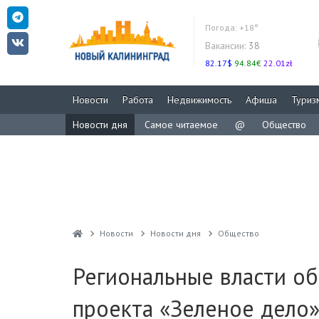
Погода:
+18°
Вакансии:
38
82.17$
94.84€
22.01zł
Новости
Работа
Недвижимость
Афиша
Туриз
Новости дня
Самое читаемое
@
Общество
Новости
Новости дня
Общество
Региональные власти об
проекта «Зеленое дело