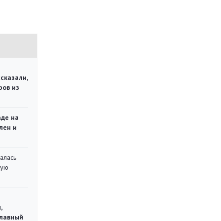
сказали,
ров из
аде на
лен и
алась
кую
,
главный