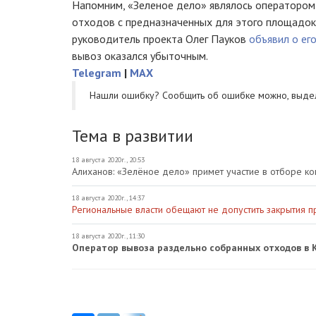
Напомним, «Зеленое дело» являлось оператором
отходов с предназначенных для этого площадок 
руководитель проекта Олег Пауков
объявил о ег
вывоз оказался убыточным.
Telegram
|
MAX
Нашли ошибку? Cообщить об ошибке можно, выде
Тема в развитии
18 августа 2020г., 20:53
Алиханов: «Зелёное дело» примет участие в отборе к
18 августа 2020г., 14:37
Региональные власти обещают не допустить закрытия 
18 августа 2020г., 11:30
Оператор вывоза раздельно собранных отходов в 