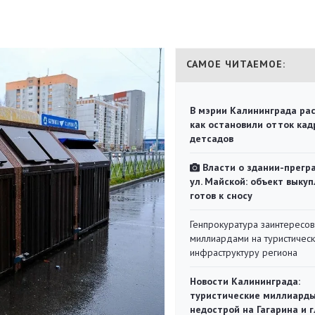
САМОЕ ЧИТАЕМОЕ:
В мэрии Калининграда рас
как остановили отток кад
детсадов
Власти о здании-прегр
ул. Майской: объект выкуп
готов к сносу
Генпрокуратура заинтересов
миллиардами на туристичес
инфраструктуру региона
Новости Калининграда:
туристические миллиарды
недострой на Гагарина и 