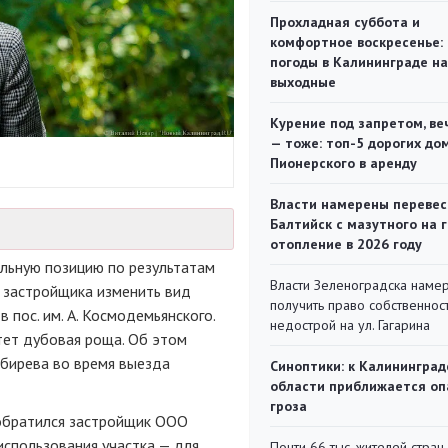
Прохладная суббота и
комфортное воскресенье:
погоды в Калининграде на
выходные
Курение под запретом, ве
— тоже: топ-5 дорогих до
Пионерского в аренду
Власти намерены перевес
Балтийск с мазутного на 
отопление в 2026 году
льную позицию по результатам
Власти Зеленоградска наме
 застройщика изменить вид
получить право собственнос
 пос. им. А. Космодемьянского.
недострой на ул. Гагарина
стет дубовая роща. Об этом
бирева во время выезда
Синоптики: к Калининград
области приближается оп
гроза
 обратился застройщик ООО
использования участка — для
Почти 66 тыс. жителей стран