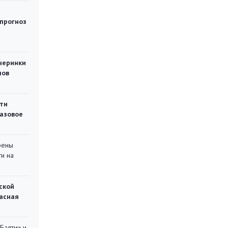
 прогноз
черинки
мов
ти
газовое
рены
ти на
ской
асная
 Балтии и