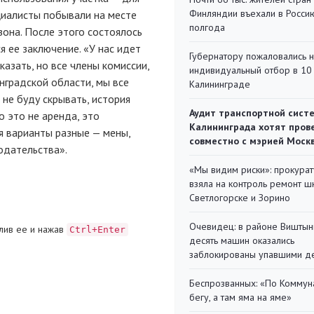
Финляндии въехали в Росси
циалисты побывали на месте
полгода
 зона. После этого состоялось
я ее заключение. «У нас идет
Губернатору пожаловались 
казать, но все члены комиссии,
индивидуальный отбор в 10 
нградской области, мы все
Калининграде
 не буду скрывать, история
Аудит транспортной сист
 это не аренда, это
Калининграда хотят пров
я варианты разные — мены,
совместно с мэрией Моск
одательства».
«Мы видим риски»: прокура
взяла на контроль ремонт ш
Светлогорске и Зорино
Очевидец: в районе Виштын
лив ее и нажав
Ctrl+Enter
десять машин оказались
заблокированы упавшими д
Беспрозванных: «По Коммун
бегу, а там яма на яме»