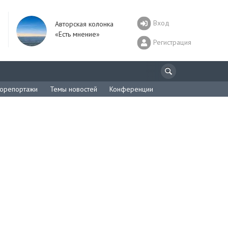
Вход
Авторская колонка
«Есть мнение»
Регистрация
орепортажи
Темы новостей
Конференции