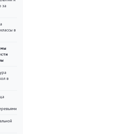
ю за
на
классы в
емы
ести
вы
тура
кол в
ца
еревьями
альной