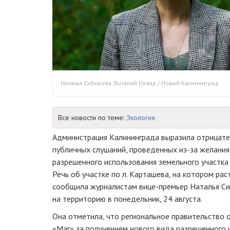
Наталья Сибирева. Виталий Невар / Новый Калининград
Все новости по теме:
Экология
Администрация Калининграда выразила отрицате
публичных слушаний, проведенных из-за желания
разрешенного использования земельного участка в
Речь об участке по л. Карташева, на котором ра
сообщила журналистам вице-премьер Наталья Си
на территорию в понедельник, 24 августа.
Она отметила, что региональное правительство
«Маг» за получением нового вида разрешенного 