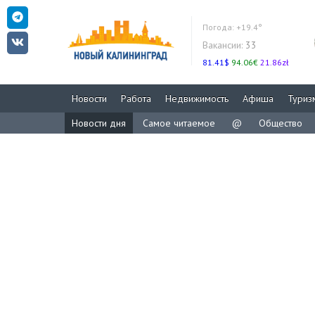
Погода:
+19.4°
Вакансии:
33
81.41$
94.06€
21.86zł
Новости
Работа
Недвижимость
Афиша
Туриз
Новости дня
Самое читаемое
@
Общество