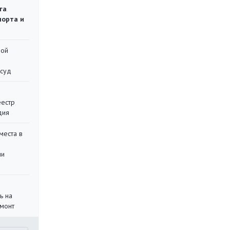
га
порта и
ной
 суд
еестр
дия
места в
ли
ь на
монт