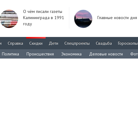
О чём писали газеты
Калининграда в 1991
Главные новости дня
году
м
Справка
Скидки
Дети
Спецпроекты
Свадьба
Гороскопы
Политика
Происшествия
Экономика
Деловые новости
Фот