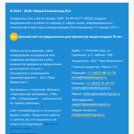
© 2003 - 2026 «Новый Калининград.Ru»
Свидетельство о регистрации СМИ: Эл № ФС77-43520, выдано
Федеральной службой по надзору в сфере связи, информационных
технологий и массовых коммуникаций (Роскомнадзор) 17 января 2011 г.
Данный сайт не предназначен для просмотра лицам младше 18 лет.
18+
Адрес: г. Калининград, ул.
Любое использование, либо
Гаражная, д.2, кабинет 308
копирование материалов или
подборки материалов сайта,
Учредитель: ЗАО "Твик Маркетинг"
элементов дизайна и оформления
Главный редактор: Обрехт О.Г.
допускается только с
Редакция:
+7 (4012) 99-21-76
письменного разрешения
news@newkaliningrad.ru
правообладателя - ЗАО «Твик
Маркетинг».
Реклама:
+7 (4012) 31-07-07
reklama@newkaliningrad.ru
Материалы с пометкой «Бизнес»,
Афиша:
afisha@newkaliningrad.ru
«Партнерский материал», «ПМ»,
«PR», «Спецпроект» - публикуются
Техподдержка:
на правах рекламы.
support@newkaliningrad.ru
Общие вопросы:
Сайт newkaliningrad.ru использует
info@newkaliningrad.ru
файлы cookie. Продолжая работу
с сайтом, вы соглашаетесь на
сбор и последующую
обработку
файлов cookie.