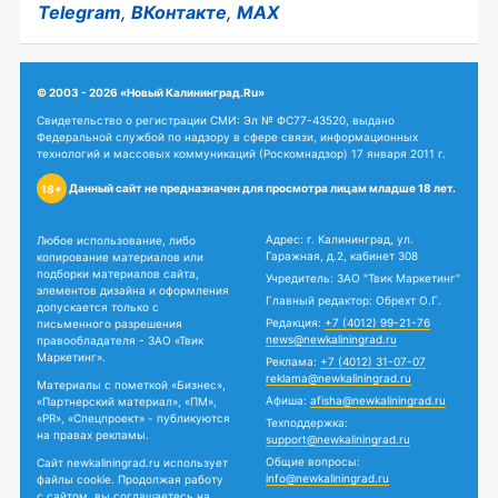
Telegram
,
ВКонтакте
,
MAX
© 2003 - 2026 «Новый Калининград.Ru»
Свидетельство о регистрации СМИ: Эл № ФС77-43520, выдано
Федеральной службой по надзору в сфере связи, информационных
технологий и массовых коммуникаций (Роскомнадзор) 17 января 2011 г.
Данный сайт не предназначен для просмотра лицам младше 18 лет.
18+
Адрес: г. Калининград, ул.
Любое использование, либо
Гаражная, д.2, кабинет 308
копирование материалов или
подборки материалов сайта,
Учредитель: ЗАО "Твик Маркетинг"
элементов дизайна и оформления
Главный редактор: Обрехт О.Г.
допускается только с
Редакция:
+7 (4012) 99-21-76
письменного разрешения
news@newkaliningrad.ru
правообладателя - ЗАО «Твик
Маркетинг».
Реклама:
+7 (4012) 31-07-07
reklama@newkaliningrad.ru
Материалы с пометкой «Бизнес»,
Афиша:
afisha@newkaliningrad.ru
«Партнерский материал», «ПМ»,
«PR», «Спецпроект» - публикуются
Техподдержка:
на правах рекламы.
support@newkaliningrad.ru
Общие вопросы:
Сайт newkaliningrad.ru использует
info@newkaliningrad.ru
файлы cookie. Продолжая работу
с сайтом, вы соглашаетесь на