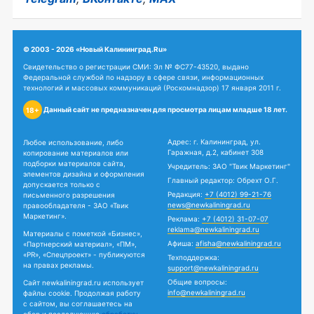
© 2003 - 2026 «Новый Калининград.Ru»
Свидетельство о регистрации СМИ: Эл № ФС77-43520, выдано
Федеральной службой по надзору в сфере связи, информационных
технологий и массовых коммуникаций (Роскомнадзор) 17 января 2011 г.
Данный сайт не предназначен для просмотра лицам младше 18 лет.
18+
Адрес: г. Калининград, ул.
Любое использование, либо
Гаражная, д.2, кабинет 308
копирование материалов или
подборки материалов сайта,
Учредитель: ЗАО "Твик Маркетинг"
элементов дизайна и оформления
Главный редактор: Обрехт О.Г.
допускается только с
Редакция:
+7 (4012) 99-21-76
письменного разрешения
news@newkaliningrad.ru
правообладателя - ЗАО «Твик
Маркетинг».
Реклама:
+7 (4012) 31-07-07
reklama@newkaliningrad.ru
Материалы с пометкой «Бизнес»,
Афиша:
afisha@newkaliningrad.ru
«Партнерский материал», «ПМ»,
«PR», «Спецпроект» - публикуются
Техподдержка:
на правах рекламы.
support@newkaliningrad.ru
Общие вопросы:
Сайт newkaliningrad.ru использует
info@newkaliningrad.ru
файлы cookie. Продолжая работу
с сайтом, вы соглашаетесь на