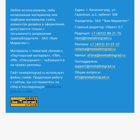
Адрес: г. Калининград, ул.
Любое использование, либо
Гаражная, д.2, кабинет 308
копирование материалов или
подборки материалов сайта,
Учредитель: ЗАО "Твик Маркетинг"
элементов дизайна и оформления
Главный редактор: Обрехт О.Г.
допускается только с
Редакция:
+7 (4012) 99-21-76
письменного разрешения
news@newkaliningrad.ru
правообладателя - ЗАО «Твик
Маркетинг».
Реклама:
+7 (4012) 31-07-07
reklama@newkaliningrad.ru
Материалы с пометкой «Бизнес»,
Афиша:
afisha@newkaliningrad.ru
«Партнерский материал», «ПМ»,
«PR», «Спецпроект» - публикуются
Техподдержка:
на правах рекламы.
support@newkaliningrad.ru
Общие вопросы:
Сайт newkaliningrad.ru использует
info@newkaliningrad.ru
файлы cookie. Продолжая работу
с сайтом, вы соглашаетесь на
сбор и последующую
обработку
файлов cookie.