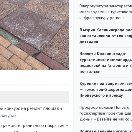
Генпрокуратура заинтересов
миллиардами на туристичес
инфраструктуру региона
В мэрии Калининграда рас
как остановили отток кад
детсадов
Новости Калининграда:
туристические миллиарды
недострой на Гагарина и 
почтальон
Курение под запретом, ве
— тоже: топ-5 дорогих до
Пионерского в аренду
Прокурор области Попов о
й конкурс на ремонт площади
госэкспертизе проектов для
сзакупок.
Дюны»: «Давайте не как со
 о ремонте гранитного покрытия —
Приказы задним числом: к