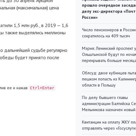
ть до 30 апреля. Аукцион
прошло очередное заседа
альная (максимальная) цена
делу экс-директора «Поч
России»
тили 1,5 млн руб., в 2019 — 1,6
Число пенсионеров в России
оды также выделялись миллионы
сократилось на 409 тысяч
Мэрия: Ленинский проспект 
 о дальнейшей судьбе регулярно
Ольштынской будут по ноча
обеды будет принято после
перекрывать больше месяц
Облсуд: двое кубинцев пыта
пешком попасть из Калинин
области в Польшу
лив ее и нажав
Ctrl+Enter
По делу бывшего главы
администрации Балтийска С
Мельникова назначен новый
Квитанции на оплату ЖКУ п
отправлять через «Госуслуги