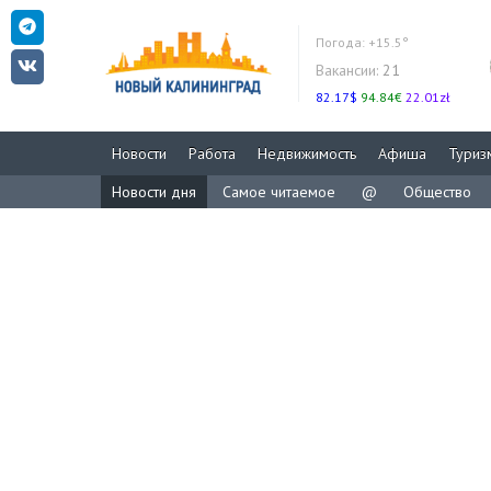
Погода:
+15.5°
Вакансии:
21
82.17$
94.84€
22.01zł
Новости
Работа
Недвижимость
Афиша
Туриз
Новости дня
Самое читаемое
@
Общество