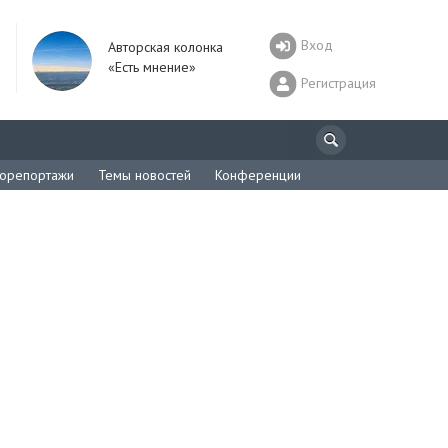
Вход
Авторская колонка
«Есть мнение»
Регистрация
орепортажи
Темы новостей
Конференции