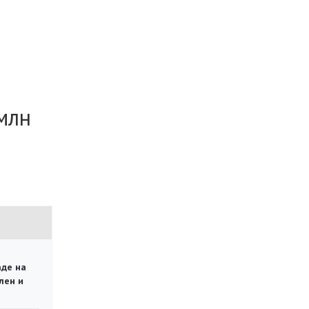
млн
аде на
лен и