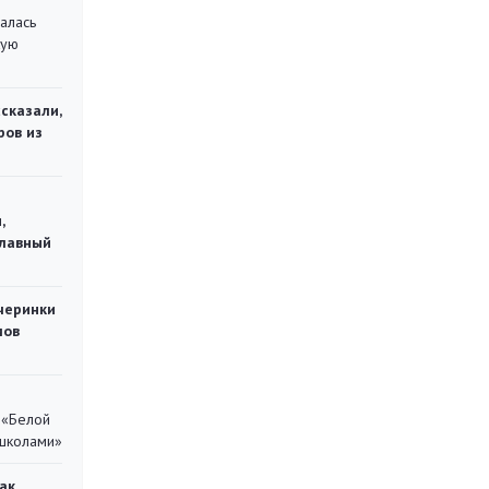
алась
кую
сказали,
ров из
,
главный
черинки
мов
 «Белой
 школами»
ак