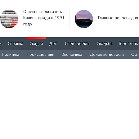
О чём писали газеты
Калининграда в 1991
Главные новости дня
году
м
Справка
Скидки
Дети
Спецпроекты
Свадьба
Гороскопы
Политика
Происшествия
Экономика
Деловые новости
Фот