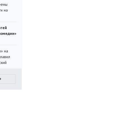
рены
ти на
ргей
комедии»
в» на
главил
ский