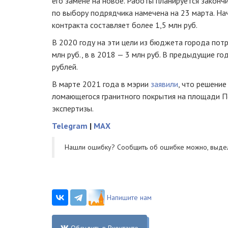
его замене на новое. Работы планируется закончи
по выбору подрядчика намечена на 23 марта. Нач
контракта составляет более 1,5 млн руб.
В 2020 году на эти цели из бюджета города потра
млн руб., в в 2018 — 3 млн руб. В предыдущие г
рублей.
В марте 2021 года в мэрии
заявили
, что решение
ломающегося гранитного покрытия на площади П
экспертизы.
Telegram
|
MAX
Нашли ошибку? Cообщить об ошибке можно, выде
Напишите нам
Обсудить в Вконтакте