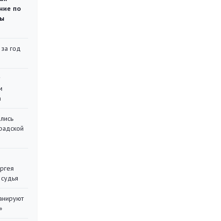
ние по
ты
 за год
у
м
а
лись
градской
ергея
 судья
ланируют
»