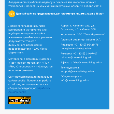
Федеральной службой по надзору в сфере связи, информационных
технологий и массовых коммуникаций (Роскомнадзор) 17 января 2011 г.
Данный сайт не предназначен для просмотра лицам младше 18 лет.
18+
Адрес: г. Калининград, ул.
Любое использование, либо
Гаражная, д.2, кабинет 308
копирование материалов или
подборки материалов сайта,
Учредитель: ЗАО "Твик Маркетинг"
элементов дизайна и оформления
Главный редактор: Обрехт О.Г.
допускается только с
Редакция:
+7 (4012) 99-21-76
письменного разрешения
news@newkaliningrad.ru
правообладателя - ЗАО «Твик
Маркетинг».
Реклама:
+7 (4012) 31-07-07
reklama@newkaliningrad.ru
Материалы с пометкой «Бизнес»,
Афиша:
afisha@newkaliningrad.ru
«Партнерский материал», «ПМ»,
«PR», «Спецпроект» - публикуются
Техподдержка:
на правах рекламы.
support@newkaliningrad.ru
Общие вопросы:
Сайт newkaliningrad.ru использует
info@newkaliningrad.ru
файлы cookie. Продолжая работу
с сайтом, вы соглашаетесь на
сбор и последующую
обработку
файлов cookie.