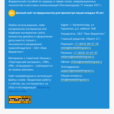
Федеральной службой по надзору в сфере связи, информационных
технологий и массовых коммуникаций (Роскомнадзор) 17 января 2011 г.
Данный сайт не предназначен для просмотра лицам младше 18 лет.
18+
Адрес: г. Калининград, ул.
Любое использование, либо
Гаражная, д.2, кабинет 308
копирование материалов или
подборки материалов сайта,
Учредитель: ЗАО "Твик Маркетинг"
элементов дизайна и оформления
Главный редактор: Обрехт О.Г.
допускается только с
Редакция:
+7 (4012) 99-21-76
письменного разрешения
news@newkaliningrad.ru
правообладателя - ЗАО «Твик
Маркетинг».
Реклама:
+7 (4012) 31-07-07
reklama@newkaliningrad.ru
Материалы с пометкой «Бизнес»,
Афиша:
afisha@newkaliningrad.ru
«Партнерский материал», «ПМ»,
«PR», «Спецпроект» - публикуются
Техподдержка:
на правах рекламы.
support@newkaliningrad.ru
Общие вопросы:
Сайт newkaliningrad.ru использует
info@newkaliningrad.ru
файлы cookie. Продолжая работу
с сайтом, вы соглашаетесь на
сбор и последующую
обработку
файлов cookie.