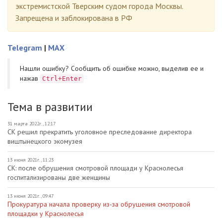
экстремистской Тверским судом города Москвы.
Запрещена и заблокирована в РФ
Telegram
|
MAX
Нашли ошибку? Cообщить об ошибке можно, выделив ее и
нажав
Ctrl+Enter
Тема в развитии
31 марта 2022г., 12:17
СК решил прекратить уголовное преследование директора
виштынецкого экомузея
13 июня 2021г., 11:23
СК: после обрушения смотровой площади у Краснолесья
госпитализированы две женщины
13 июня 2021г., 09:47
Прокуратура начала проверку из-за обрушения смотровой
площадки у Краснолесья