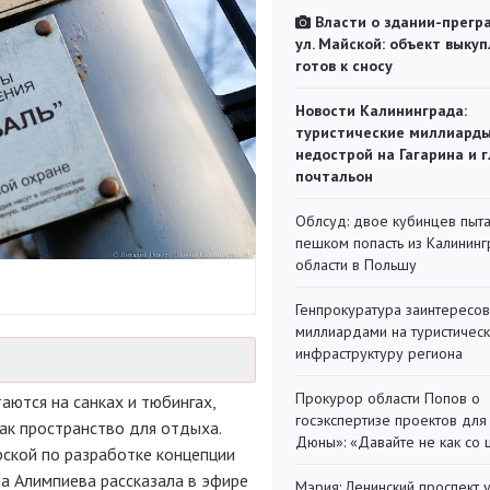
Власти о здании-прегр
ул. Майской: объект выкуп
готов к сносу
Новости Калининграда:
туристические миллиарды
недострой на Гагарина и 
почтальон
Облсуд: двое кубинцев пыта
пешком попасть из Калинин
области в Польшу
Генпрокуратура заинтересов
миллиардами на туристичес
инфраструктуру региона
Прокурор области Попов о
аются на санках и тюбингах,
госэкспертизе проектов для
ак пространство для отдыха.
Дюны»: «Давайте не как со
рской по разработке концепции
на Алимпиева рассказала в эфире
Мэрия: Ленинский проспект 