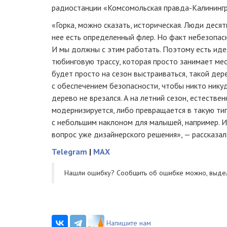
радиостанции «Комсомольская правда-Калинингр
«Горка, можно сказать, историческая. Люди десят
нее есть определенный флер. Но факт небезопасн
И мы должны с этим работать. Поэтому есть и
тюбинговую трассу, которая просто занимает мест
будет просто на сезон выстраиваться, такой дер
с обеспечением безопасности, чтобы никто никуд
дерево не врезался. А на летний сезон, естествен
модернизируется, либо превращается в такую тип
с небольшим наклоном для малышей, например. Ил
вопрос уже дизайнерского решения», — рассказал
Telegram
|
MAX
Нашли ошибку? Cообщить об ошибке можно, выде
Напишите нам