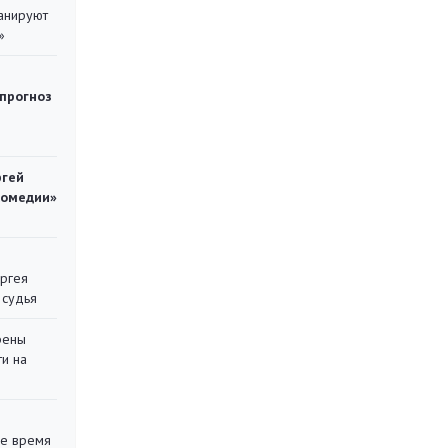
ланируют
»
 прогноз
ргей
комедии»
ергея
 судья
рены
ти на
ее время