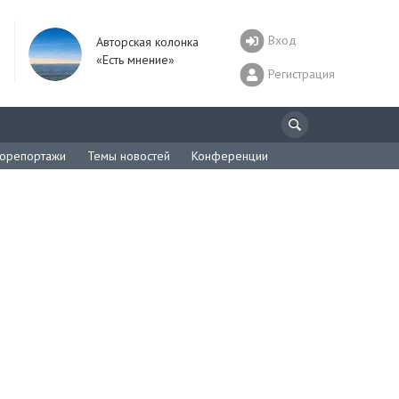
Вход
Авторская колонка
«Есть мнение»
Регистрация
орепортажи
Темы новостей
Конференции