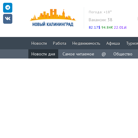
Погода:
+18°
Вакансии:
38
82.17$
94.84€
22.01zł
Новости
Работа
Недвижимость
Афиша
Туриз
Новости дня
Самое читаемое
@
Общество