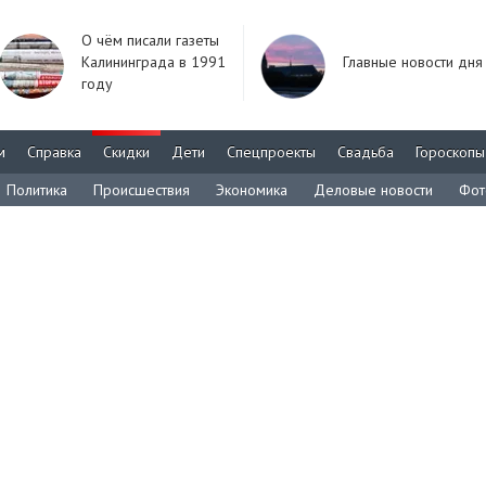
О чём писали газеты
Калининграда в 1991
Главные новости дня
году
м
Справка
Скидки
Дети
Спецпроекты
Свадьба
Гороскопы
Политика
Происшествия
Экономика
Деловые новости
Фот