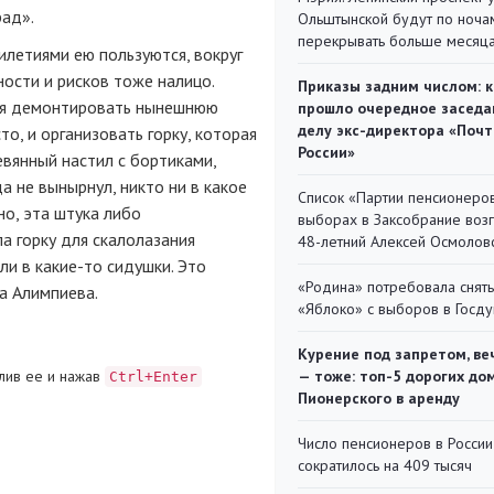
ад».
Ольштынской будут по ноча
перекрывать больше месяц
илетиями ею пользуются, вокруг
ости и рисков тоже налицо.
Приказы задним числом: к
дея демонтировать нынешнюю
прошло очередное заседа
делу экс-директора «Поч
о, и организовать горку, которая
России»
евянный настил с бортиками,
а не вынырнул, никто ни в какое
Список «Партии пенсионеро
но, эта штука либо
выборах в Заксобрание воз
а горку для скалолазания
48-летний Алексей Осмолов
и в какие-то сидушки. Это
«Родина» потребовала снять
а Алимпиева.
«Яблоко» с выборов в Госд
Курение под запретом, ве
лив ее и нажав
— тоже: топ-5 дорогих до
Ctrl+Enter
Пионерского в аренду
Число пенсионеров в России
сократилось на 409 тысяч