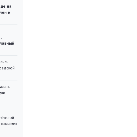
аде на
лен и
,
главный
лись
градской
алась
кую
 «Белой
 школами»
у