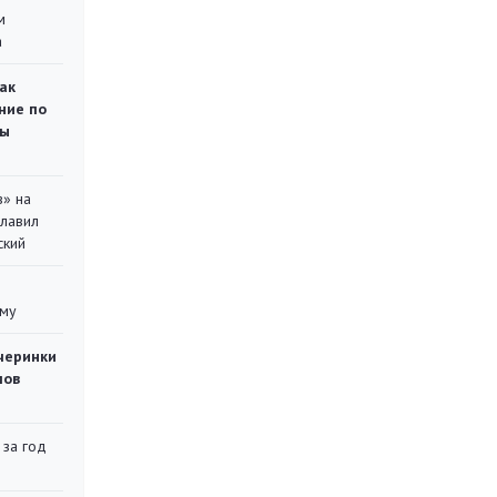
м
а
ак
ние по
ты
в» на
главил
ский
уму
черинки
мов
 за год