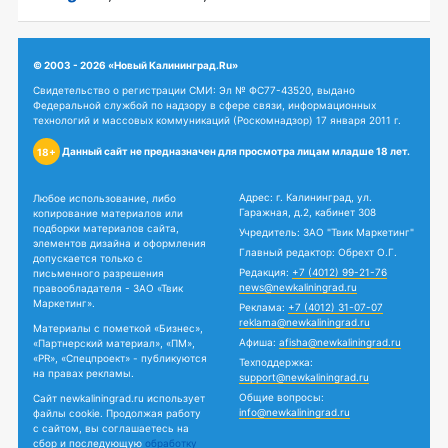
© 2003 - 2026 «Новый Калининград.Ru»
Свидетельство о регистрации СМИ: Эл № ФС77-43520, выдано
Федеральной службой по надзору в сфере связи, информационных
технологий и массовых коммуникаций (Роскомнадзор) 17 января 2011 г.
Данный сайт не предназначен для просмотра лицам младше 18 лет.
18+
Адрес: г. Калининград, ул.
Любое использование, либо
Гаражная, д.2, кабинет 308
копирование материалов или
подборки материалов сайта,
Учредитель: ЗАО "Твик Маркетинг"
элементов дизайна и оформления
Главный редактор: Обрехт О.Г.
допускается только с
Редакция:
+7 (4012) 99-21-76
письменного разрешения
news@newkaliningrad.ru
правообладателя - ЗАО «Твик
Маркетинг».
Реклама:
+7 (4012) 31-07-07
reklama@newkaliningrad.ru
Материалы с пометкой «Бизнес»,
Афиша:
afisha@newkaliningrad.ru
«Партнерский материал», «ПМ»,
«PR», «Спецпроект» - публикуются
Техподдержка:
на правах рекламы.
support@newkaliningrad.ru
Общие вопросы:
Сайт newkaliningrad.ru использует
info@newkaliningrad.ru
файлы cookie. Продолжая работу
с сайтом, вы соглашаетесь на
сбор и последующую
обработку