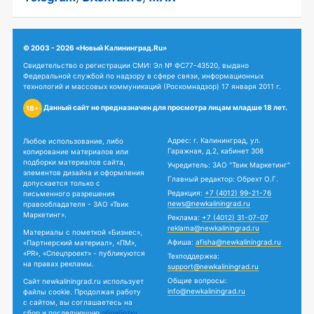
© 2003 - 2026 «Новый Калининград.Ru»
Свидетельство о регистрации СМИ: Эл № ФС77-43520, выдано
Федеральной службой по надзору в сфере связи, информационных
технологий и массовых коммуникаций (Роскомнадзор) 17 января 2011 г.
Данный сайт не предназначен для просмотра лицам младше 18 лет.
18+
Адрес: г. Калининград, ул.
Любое использование, либо
Гаражная, д.2, кабинет 308
копирование материалов или
подборки материалов сайта,
Учредитель: ЗАО "Твик Маркетинг"
элементов дизайна и оформления
Главный редактор: Обрехт О.Г.
допускается только с
Редакция:
+7 (4012) 99-21-76
письменного разрешения
news@newkaliningrad.ru
правообладателя - ЗАО «Твик
Маркетинг».
Реклама:
+7 (4012) 31-07-07
reklama@newkaliningrad.ru
Материалы с пометкой «Бизнес»,
Афиша:
afisha@newkaliningrad.ru
«Партнерский материал», «ПМ»,
«PR», «Спецпроект» - публикуются
Техподдержка:
на правах рекламы.
support@newkaliningrad.ru
Общие вопросы:
Сайт newkaliningrad.ru использует
info@newkaliningrad.ru
файлы cookie. Продолжая работу
с сайтом, вы соглашаетесь на
сбор и последующую
обработку