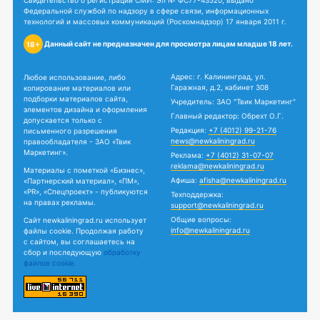
Свидетельство о регистрации СМИ: Эл № ФС77-43520, выдано
Федеральной службой по надзору в сфере связи, информационных
технологий и массовых коммуникаций (Роскомнадзор) 17 января 2011 г.
Данный сайт не предназначен для просмотра лицам младше 18 лет.
18+
Адрес: г. Калининград, ул.
Любое использование, либо
Гаражная, д.2, кабинет 308
копирование материалов или
подборки материалов сайта,
Учредитель: ЗАО "Твик Маркетинг"
элементов дизайна и оформления
Главный редактор: Обрехт О.Г.
допускается только с
Редакция:
+7 (4012) 99-21-76
письменного разрешения
news@newkaliningrad.ru
правообладателя - ЗАО «Твик
Маркетинг».
Реклама:
+7 (4012) 31-07-07
reklama@newkaliningrad.ru
Материалы с пометкой «Бизнес»,
Афиша:
afisha@newkaliningrad.ru
«Партнерский материал», «ПМ»,
«PR», «Спецпроект» - публикуются
Техподдержка:
на правах рекламы.
support@newkaliningrad.ru
Общие вопросы:
Сайт newkaliningrad.ru использует
info@newkaliningrad.ru
файлы cookie. Продолжая работу
с сайтом, вы соглашаетесь на
сбор и последующую
обработку
файлов cookie.