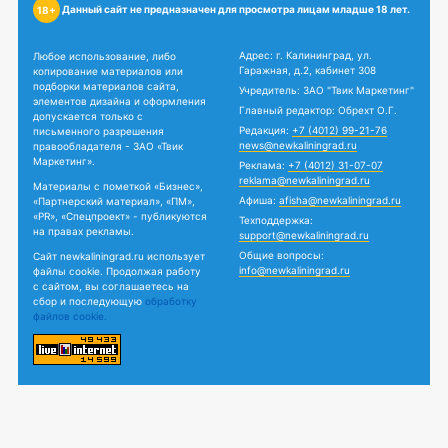
Данный сайт не предназначен для просмотра лицам младше 18 лет.
18+
Адрес: г. Калининград, ул.
Любое использование, либо
Гаражная, д.2, кабинет 308
копирование материалов или
подборки материалов сайта,
Учредитель: ЗАО "Твик Маркетинг"
элементов дизайна и оформления
Главный редактор: Обрехт О.Г.
допускается только с
Редакция:
+7 (4012) 99-21-76
письменного разрешения
news@newkaliningrad.ru
правообладателя - ЗАО «Твик
Маркетинг».
Реклама:
+7 (4012) 31-07-07
reklama@newkaliningrad.ru
Материалы с пометкой «Бизнес»,
Афиша:
afisha@newkaliningrad.ru
«Партнерский материал», «ПМ»,
«PR», «Спецпроект» - публикуются
Техподдержка:
на правах рекламы.
support@newkaliningrad.ru
Общие вопросы:
Сайт newkaliningrad.ru использует
info@newkaliningrad.ru
файлы cookie. Продолжая работу
с сайтом, вы соглашаетесь на
сбор и последующую
обработку
файлов cookie.