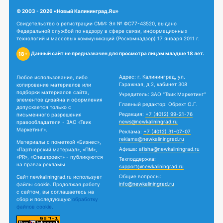
© 2003 - 2026 «Новый Калининград.Ru»
Свидетельство о регистрации СМИ: Эл № ФС77-43520, выдано
Федеральной службой по надзору в сфере связи, информационных
технологий и массовых коммуникаций (Роскомнадзор) 17 января 2011 г.
Данный сайт не предназначен для просмотра лицам младше 18 лет.
18+
Адрес: г. Калининград, ул.
Любое использование, либо
Гаражная, д.2, кабинет 308
копирование материалов или
подборки материалов сайта,
Учредитель: ЗАО "Твик Маркетинг"
элементов дизайна и оформления
Главный редактор: Обрехт О.Г.
допускается только с
Редакция:
+7 (4012) 99-21-76
письменного разрешения
news@newkaliningrad.ru
правообладателя - ЗАО «Твик
Маркетинг».
Реклама:
+7 (4012) 31-07-07
reklama@newkaliningrad.ru
Материалы с пометкой «Бизнес»,
Афиша:
afisha@newkaliningrad.ru
«Партнерский материал», «ПМ»,
«PR», «Спецпроект» - публикуются
Техподдержка:
на правах рекламы.
support@newkaliningrad.ru
Общие вопросы:
Сайт newkaliningrad.ru использует
info@newkaliningrad.ru
файлы cookie. Продолжая работу
с сайтом, вы соглашаетесь на
сбор и последующую
обработку
файлов cookie.