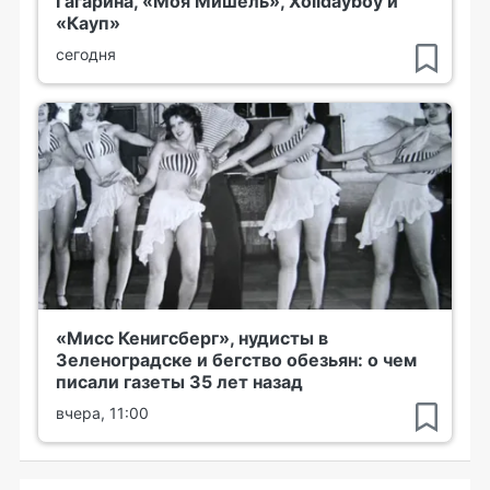
Гагарина, «Моя Мишель», Xolidayboy и
«Кауп»
сегодня
«Мисс Кенигсберг», нудисты в
Зеленоградске и бегство обезьян: о чем
писали газеты 35 лет назад
вчера, 11:00