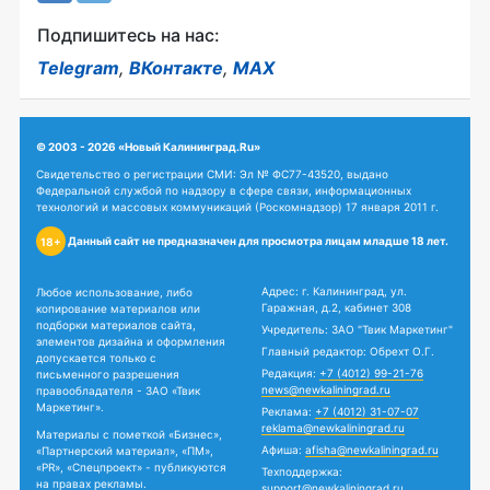
Подпишитесь на нас:
Telegram
,
ВКонтакте
,
MAX
© 2003 - 2026 «Новый Калининград.Ru»
Свидетельство о регистрации СМИ: Эл № ФС77-43520, выдано
Федеральной службой по надзору в сфере связи, информационных
технологий и массовых коммуникаций (Роскомнадзор) 17 января 2011 г.
Данный сайт не предназначен для просмотра лицам младше 18 лет.
18+
Адрес: г. Калининград, ул.
Любое использование, либо
Гаражная, д.2, кабинет 308
копирование материалов или
подборки материалов сайта,
Учредитель: ЗАО "Твик Маркетинг"
элементов дизайна и оформления
Главный редактор: Обрехт О.Г.
допускается только с
Редакция:
+7 (4012) 99-21-76
письменного разрешения
news@newkaliningrad.ru
правообладателя - ЗАО «Твик
Маркетинг».
Реклама:
+7 (4012) 31-07-07
reklama@newkaliningrad.ru
Материалы с пометкой «Бизнес»,
Афиша:
afisha@newkaliningrad.ru
«Партнерский материал», «ПМ»,
«PR», «Спецпроект» - публикуются
Техподдержка:
на правах рекламы.
support@newkaliningrad.ru