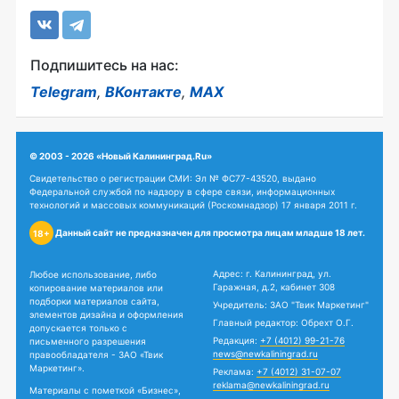
Подпишитесь на нас:
Telegram
,
ВКонтакте
,
MAX
© 2003 - 2026 «Новый Калининград.Ru»
Свидетельство о регистрации СМИ: Эл № ФС77-43520, выдано
Федеральной службой по надзору в сфере связи, информационных
технологий и массовых коммуникаций (Роскомнадзор) 17 января 2011 г.
Данный сайт не предназначен для просмотра лицам младше 18 лет.
18+
Адрес: г. Калининград, ул.
Любое использование, либо
Гаражная, д.2, кабинет 308
копирование материалов или
подборки материалов сайта,
Учредитель: ЗАО "Твик Маркетинг"
элементов дизайна и оформления
Главный редактор: Обрехт О.Г.
допускается только с
Редакция:
+7 (4012) 99-21-76
письменного разрешения
news@newkaliningrad.ru
правообладателя - ЗАО «Твик
Маркетинг».
Реклама:
+7 (4012) 31-07-07
reklama@newkaliningrad.ru
Материалы с пометкой «Бизнес»,