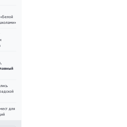
 «Белой
 школами»
у
м
а
,
главный
лись
градской
мест для
ций