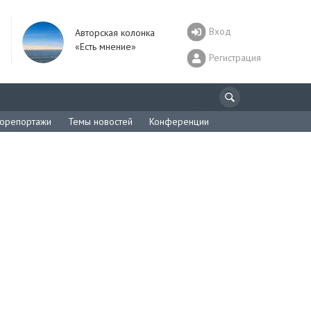
Вход
Авторская колонка
«Есть мнение»
Регистрация
орепортажи
Темы новостей
Конференции