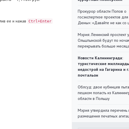
Прокурор области Попов о
госэкспертизе проектов для
лив ее и нажав
Ctrl+Enter
Дюны»: «Давайте не как со
Мэрия: Ленинский проспект 
Ольштынской будут по ноча
перекрывать больше месяц
Новости Калининграда:
туристические миллиарды
недострой на Гагарина и 
почтальон
Облсуд: двое кубинцев пыта
пешком попасть из Калинин
области в Польшу
Мэрия утвердила перечень 
размещения печатных агита