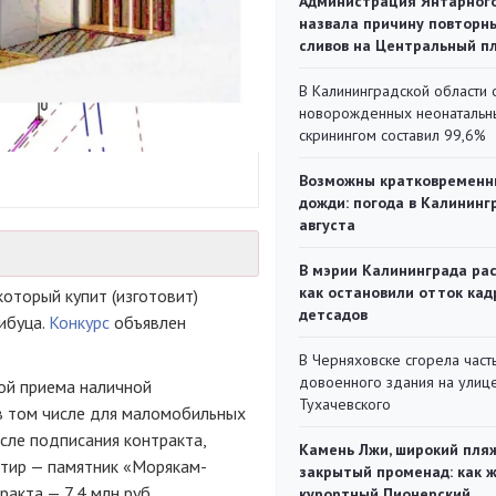
Администрация Янтарног
назвала причину повторн
сливов на Центральный п
В Калининградской области 
новорожденных неонаталь
скринингом составил 99,6%
Возможны кратковременн
дожди: погода в Калининг
августа
В мэрии Калининграда рас
как остановили отток кад
оторый купит (изготовит)
детсадов
ибуца.
Конкурс
объявлен
В Черняховске сгорела част
довоенного здания на улиц
ой приема наличной
Тухачевского
 в том числе для маломобильных
осле подписания контракта,
Камень Лжи, широкий пля
нтир — памятник «Морякам-
закрытый променад: как 
ракта — 7,4 млн руб.
курортный Пионерский