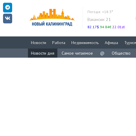
Погода:
+18.3°
Вакансии:
21
82.17$
94.84€
22.01zł
Новости
Работа
Недвижимость
Афиша
Туриз
Новости дня
Самое читаемое
@
Общество