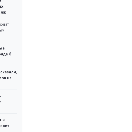
о
ых
ляж
охват
ным
ые
раде 8
сказали,
ров из
ь
е
ж и
живет