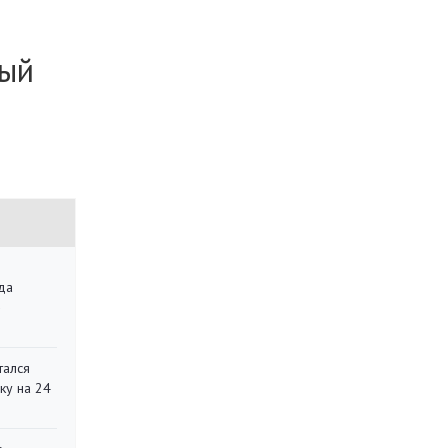
ный
да
»
тался
ку на 24