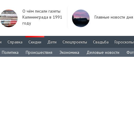
О чём писали газеты
Калининграда в 1991
Главные новости дня
году
м
Справка
Скидки
Дети
Спецпроекты
Свадьба
Гороскопы
Политика
Происшествия
Экономика
Деловые новости
Фот