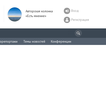
Вход
Авторская колонка
«Есть мнение»
Регистрация
орепортажи
Темы новостей
Конференции