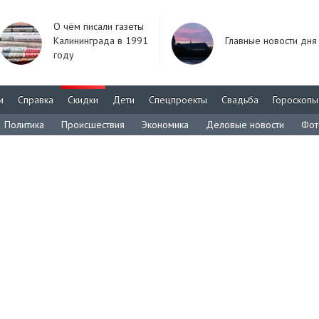
О чём писали газеты
Калининграда в 1991
Главные новости дня
году
м
Справка
Скидки
Дети
Спецпроекты
Свадьба
Гороскопы
Политика
Происшествия
Экономика
Деловые новости
Фот