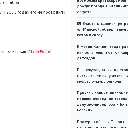
Возможны кратковременн
2 октября.
дожди: погода в Калининг
0 и 2021 годах его не проводили
августа
Власти о здании-прегр
ул. Майской: объект выкуп
готов к сносу
В мэрии Калининграда рас
лив ее и нажав
Ctrl+Enter
как остановили отток кад
детсадов
Генпрокуратура заинтересов
миллиардами на туристичес
инфраструктуру региона
Приказы задним числом: к
прошло очередное заседа
делу экс-директора «Поч
России»
Прокурор области Попов о
госэкспертизе проектов для