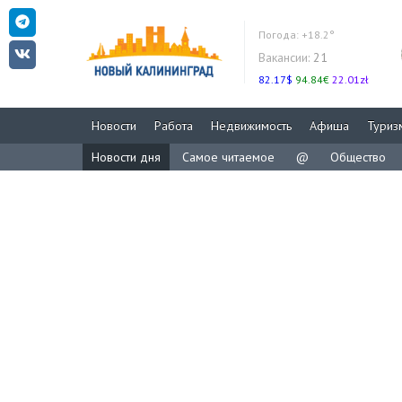
Погода:
+18.2°
Вакансии:
21
82.17$
94.84€
22.01zł
Новости
Работа
Недвижимость
Афиша
Туриз
Новости дня
Самое читаемое
@
Общество