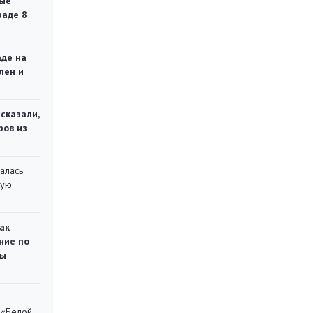
ые
раде 8
аде на
лен и
сказали,
ров из
алась
кую
ак
ние по
ты
 «Белой