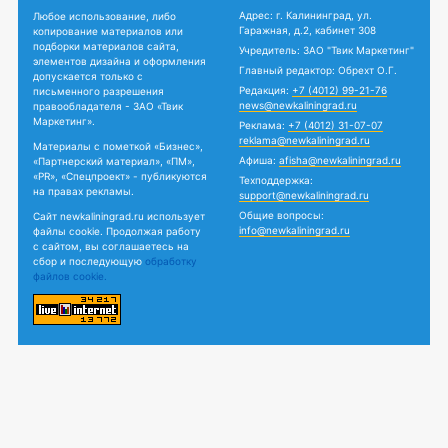
Адрес: г. Калининград, ул.
Любое использование, либо
Гаражная, д.2, кабинет 308
копирование материалов или
подборки материалов сайта,
Учредитель: ЗАО "Твик Маркетинг"
элементов дизайна и оформления
Главный редактор: Обрехт О.Г.
допускается только с
Редакция:
+7 (4012) 99-21-76
письменного разрешения
news@newkaliningrad.ru
правообладателя - ЗАО «Твик
Маркетинг».
Реклама:
+7 (4012) 31-07-07
reklama@newkaliningrad.ru
Материалы с пометкой «Бизнес»,
Афиша:
afisha@newkaliningrad.ru
«Партнерский материал», «ПМ»,
«PR», «Спецпроект» - публикуются
Техподдержка:
на правах рекламы.
support@newkaliningrad.ru
Общие вопросы:
Сайт newkaliningrad.ru использует
info@newkaliningrad.ru
файлы cookie. Продолжая работу
с сайтом, вы соглашаетесь на
сбор и последующую
обработку
файлов cookie.