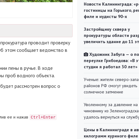
Новости Калининграда: «р
гостиницы на Горького, ре
филе и нудисты 90-х
Застройщику сквера у
прокуратуры области раз
увеличить здание до 11 э
прокуратура проводит проверку
 Об этом сообщает ведомство в
Художник Забуга — о п
переулке Грибоедова: «В э
студии я работал 30 лет»
ии пены в ручье. В ходе
ы проб водного объекта.
Ученые: жители северо-зап
 будет рассмотрен вопрос о
районов РФ смогут увидеть
солнечное затмение
Уволенному за давление на
чиновнику из Зеленоградска
лив ее и нажав
удалось вернуться на служб
Ctrl+Enter
Цены в Калининграде в ав
килограмм куриного филе