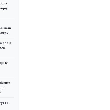
ост»
корд
решили
тажей
ожаре в
той
адных
 бизнес
 не
у
густе: