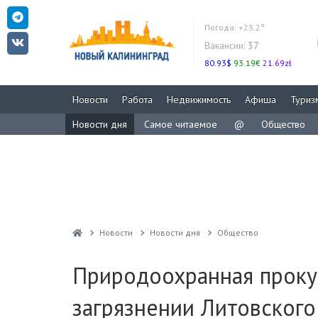
Погода:
+23.2°
Вакансии:
37
80.93$
93.19€
21.69zł
Новости
Работа
Недвижимость
Афиша
Туриз
Новости дня
Самое читаемое
@
Общество
Новости
Новости дня
Общество
Природоохранная проку
загрязнении Литовского