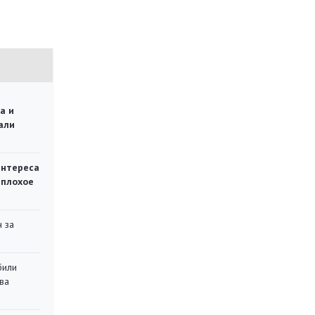
а и
али
интереса
 плохое
 за
били
ва