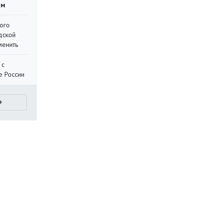
ям
ого
дской
менить
 с
е России