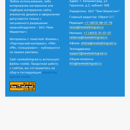
Адрес: г. Калининград, ул.
Любое использование, либо
Гаражная, д.2, кабинет 308
копирование материалов или
подборки материалов сайта,
Учредитель: ЗАО "Твик Маркетинг"
элементов дизайна и оформления
Главный редактор: Обрехт О.Г.
допускается только с
Редакция:
+7 (4012) 99-21-76
письменного разрешения
news@newkaliningrad.ru
правообладателя - ЗАО «Твик
Маркетинг».
Реклама:
+7 (4012) 31-07-07
reklama@newkaliningrad.ru
Материалы с пометкой «Бизнес»,
Афиша:
afisha@newkaliningrad.ru
«Партнерский материал», «ПМ»,
«PR», «Спецпроект» - публикуются
Техподдержка:
на правах рекламы.
support@newkaliningrad.ru
Общие вопросы:
Сайт newkaliningrad.ru использует
info@newkaliningrad.ru
файлы cookie. Продолжая работу
с сайтом, вы соглашаетесь на
сбор и последующую
обработку
файлов cookie.