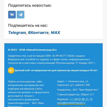
Поделитесь новостью:
Подпишитесь на нас:
Telegram
,
ВКонтакте
,
MAX
© 2003 - 2026 «Новый Калининград.Ru»
Свидетельство о регистрации СМИ: Эл № ФС77-43520, выдано
Федеральной службой по надзору в сфере связи, информационных
технологий и массовых коммуникаций (Роскомнадзор) 17 января 2011 г.
Данный сайт не предназначен для просмотра лицам младше 18 лет.
18+
Адрес: г. Калининград, ул.
Любое использование, либо
Гаражная, д.2, кабинет 308
копирование материалов или
подборки материалов сайта,
Учредитель: ЗАО "Твик Маркетинг"
элементов дизайна и оформления
Главный редактор: Обрехт О.Г.
допускается только с
Редакция:
+7 (4012) 99-21-76
письменного разрешения
news@newkaliningrad.ru
правообладателя - ЗАО «Твик
Маркетинг».