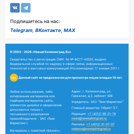
Подпишитесь на нас:
Telegram
,
ВКонтакте
,
MAX
© 2003 - 2026 «Новый Калининград.Ru»
Свидетельство о регистрации СМИ: Эл № ФС77-43520, выдано
Федеральной службой по надзору в сфере связи, информационных
технологий и массовых коммуникаций (Роскомнадзор) 17 января 2011 г.
Данный сайт не предназначен для просмотра лицам младше 18 лет.
18+
Адрес: г. Калининград, ул.
Любое использование, либо
Гаражная, д.2, кабинет 308
копирование материалов или
подборки материалов сайта,
Учредитель: ЗАО "Твик Маркетинг"
элементов дизайна и оформления
Главный редактор: Обрехт О.Г.
допускается только с
Редакция:
+7 (4012) 99-21-76
письменного разрешения
news@newkaliningrad.ru
правообладателя - ЗАО «Твик
Маркетинг».
Реклама:
+7 (4012) 31-07-07
reklama@newkaliningrad.ru
Материалы с пометкой «Бизнес»,