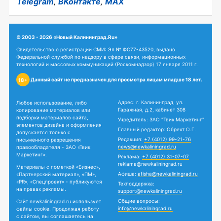
Telegram
,
ВКонтакте
,
MAX
© 2003 - 2026 «Новый Калининград.Ru»
Свидетельство о регистрации СМИ: Эл № ФС77-43520, выдано
Федеральной службой по надзору в сфере связи, информационных
технологий и массовых коммуникаций (Роскомнадзор) 17 января 2011 г.
Данный сайт не предназначен для просмотра лицам младше 18 лет.
18+
Адрес: г. Калининград, ул.
Любое использование, либо
Гаражная, д.2, кабинет 308
копирование материалов или
подборки материалов сайта,
Учредитель: ЗАО "Твик Маркетинг"
элементов дизайна и оформления
Главный редактор: Обрехт О.Г.
допускается только с
Редакция:
+7 (4012) 99-21-76
письменного разрешения
news@newkaliningrad.ru
правообладателя - ЗАО «Твик
Маркетинг».
Реклама:
+7 (4012) 31-07-07
reklama@newkaliningrad.ru
Материалы с пометкой «Бизнес»,
Афиша:
afisha@newkaliningrad.ru
«Партнерский материал», «ПМ»,
«PR», «Спецпроект» - публикуются
Техподдержка:
на правах рекламы.
support@newkaliningrad.ru
Общие вопросы:
Сайт newkaliningrad.ru использует
info@newkaliningrad.ru
файлы cookie. Продолжая работу
с сайтом, вы соглашаетесь на