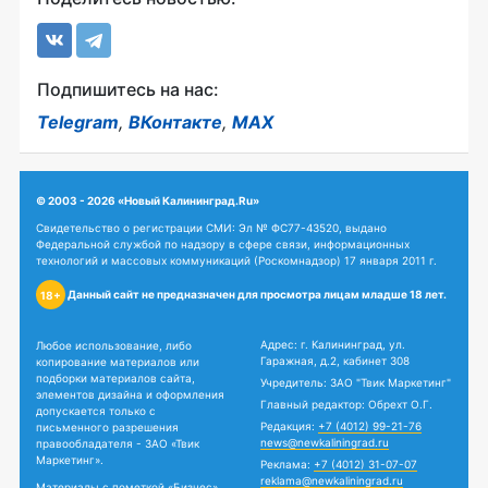
Подпишитесь на нас:
Telegram
,
ВКонтакте
,
MAX
© 2003 - 2026 «Новый Калининград.Ru»
Свидетельство о регистрации СМИ: Эл № ФС77-43520, выдано
Федеральной службой по надзору в сфере связи, информационных
технологий и массовых коммуникаций (Роскомнадзор) 17 января 2011 г.
Данный сайт не предназначен для просмотра лицам младше 18 лет.
18+
Адрес: г. Калининград, ул.
Любое использование, либо
Гаражная, д.2, кабинет 308
копирование материалов или
подборки материалов сайта,
Учредитель: ЗАО "Твик Маркетинг"
элементов дизайна и оформления
Главный редактор: Обрехт О.Г.
допускается только с
Редакция:
+7 (4012) 99-21-76
письменного разрешения
news@newkaliningrad.ru
правообладателя - ЗАО «Твик
Маркетинг».
Реклама:
+7 (4012) 31-07-07
reklama@newkaliningrad.ru
Материалы с пометкой «Бизнес»,