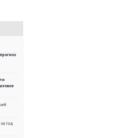
 прогноз
ти
газовое
шей
 за год