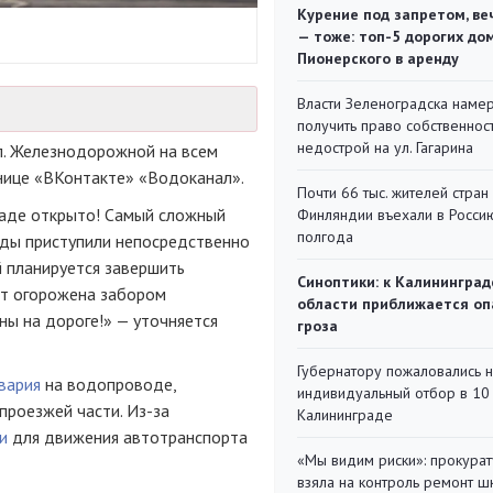
Курение под запретом, ве
— тоже: топ-5 дорогих до
Пионерского в аренду
Власти Зеленоградска наме
получить право собственнос
недострой на ул. Гагарина
л. Железнодорожной на всем
нице «ВКонтакте» «Водоканал».
Почти 66 тыс. жителей стран
раде открыто! Самый сложный
Финляндии въехали в Росси
полгода
ады приступили непосредственно
й планируется завершить
Синоптики: к Калининград
от огорожена забором
области приближается оп
ны на дороге!» — уточняется
гроза
Губернатору пожаловались 
вария
на водопроводе,
индивидуальный отбор в 10 
проезжей части. Из-за
Калининграде
и
для движения автотранспорта
«Мы видим риски»: прокура
взяла на контроль ремонт ш