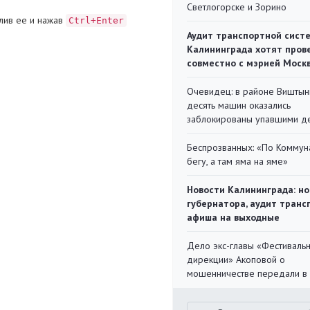
Светлогорске и Зорино
лив ее и нажав
Ctrl+Enter
Аудит транспортной сист
Калининграда хотят пров
совместно с мэрией Моск
Очевидец: в районе Виштын
десять машин оказались
заблокированы упавшими д
Беспрозванных: «По Коммун
бегу, а там яма на яме»
Новости Калининграда: но
губернатора, аудит транс
афиша на выходные
Дело экс-главы «Фестиваль
дирекции» Акоповой о
мошенничестве передали в