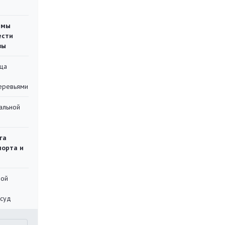
емы
ести
вы
ца
еревьями
альной
га
порта и
ной
 суд