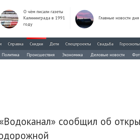
О чём писали газеты
Калининграда в 1991
Главные новости дня
году
м
Справка
Скидки
Дети
Спецпроекты
Свадьба
Гороскопы
Политика
Происшествия
Экономика
Деловые новости
Фот
 «Водоканал» сообщил об откр
нодорожной