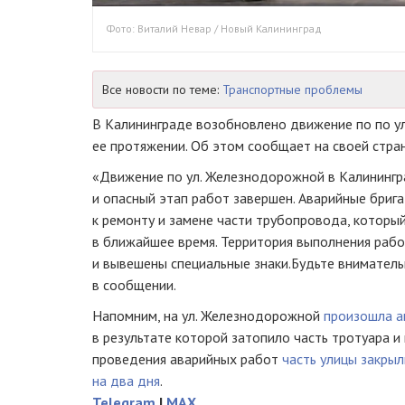
Фото: Виталий Невар / Новый Калининград
Все новости по теме:
Транспортные проблемы
В Калининграде возобновлено движение по по у
ее протяжении. Об этом сообщает на своей стра
«Движение по ул. Железнодорожной в Калининг
и опасный этап работ завершен. Аварийные бриг
к ремонту и замене части трубопровода, которы
в ближайшее время. Территория выполнения раб
и вывешены специальные знаки.Будьте вниматель
в сообщении.
Напомним, на ул. Железнодорожной
произошла а
в результате которой затопило часть тротуара и 
проведения аварийных работ
часть улицы закрыл
на два дня
.
Telegram
|
MAX