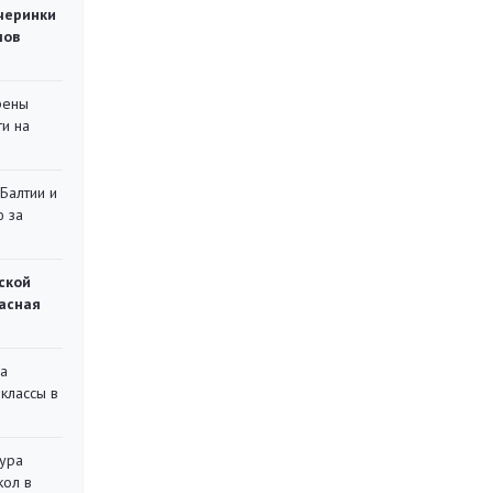
черинки
мов
рены
ти на
 Балтии и
ю за
ской
асная
на
классы в
тура
кол в