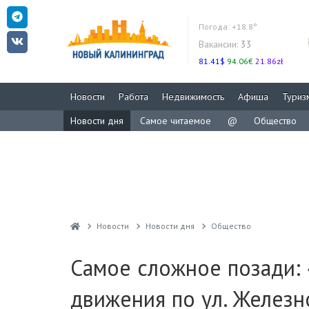
Погода:
+18.8°
Вакансии:
33
81.41$
94.06€
21.86zł
Новости
Работа
Недвижимость
Афиша
Туриз
Новости дня
Самое читаемое
@
Общество
Новости
Новости дня
Общество
Самое сложное позади:
движения по ул. Желез