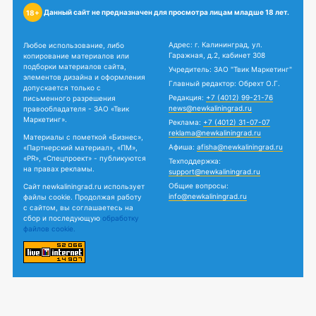
Данный сайт не предназначен для просмотра лицам младше 18 лет.
18+
Адрес: г. Калининград, ул.
Любое использование, либо
Гаражная, д.2, кабинет 308
копирование материалов или
подборки материалов сайта,
Учредитель: ЗАО "Твик Маркетинг"
элементов дизайна и оформления
Главный редактор: Обрехт О.Г.
допускается только с
Редакция:
+7 (4012) 99-21-76
письменного разрешения
news@newkaliningrad.ru
правообладателя - ЗАО «Твик
Маркетинг».
Реклама:
+7 (4012) 31-07-07
reklama@newkaliningrad.ru
Материалы с пометкой «Бизнес»,
Афиша:
afisha@newkaliningrad.ru
«Партнерский материал», «ПМ»,
«PR», «Спецпроект» - публикуются
Техподдержка:
на правах рекламы.
support@newkaliningrad.ru
Общие вопросы:
Сайт newkaliningrad.ru использует
info@newkaliningrad.ru
файлы cookie. Продолжая работу
с сайтом, вы соглашаетесь на
сбор и последующую
обработку
файлов cookie.