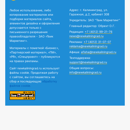
Адрес: г. Калининград, ул.
Любое использование, либо
Гаражная, д.2, кабинет 308
копирование материалов или
подборки материалов сайта,
Учредитель: ЗАО "Твик Маркетинг"
элементов дизайна и оформления
Главный редактор: Обрехт О.Г.
допускается только с
Редакция:
+7 (4012) 99-21-76
письменного разрешения
news@newkaliningrad.ru
правообладателя - ЗАО «Твик
Маркетинг».
Реклама:
+7 (4012) 31-07-07
reklama@newkaliningrad.ru
Материалы с пометкой «Бизнес»,
Афиша:
afisha@newkaliningrad.ru
«Партнерский материал», «ПМ»,
«PR», «Спецпроект» - публикуются
Техподдержка:
на правах рекламы.
support@newkaliningrad.ru
Общие вопросы:
Сайт newkaliningrad.ru использует
info@newkaliningrad.ru
файлы cookie. Продолжая работу
с сайтом, вы соглашаетесь на
сбор и последующую
обработку
файлов cookie.