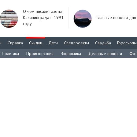
О чём писали газеты
Калининграда в 1991
Главные новости дня
году
м
Справка
Скидки
Дети
Спецпроекты
Свадьба
Гороскопы
Политика
Происшествия
Экономика
Деловые новости
Фот