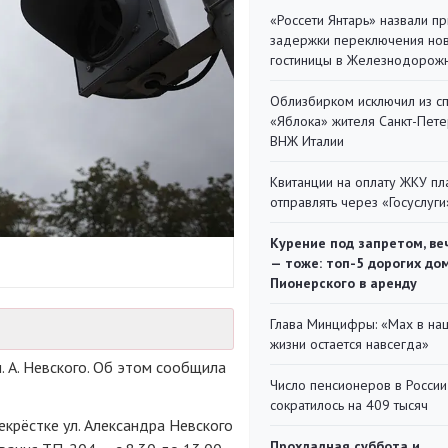
«Россети Янтарь» назвали п
задержки переключения но
гостиницы в Железнодорож
Облизбирком исключил из с
«Яблока» жителя Санкт-Пете
ВНЖ Италии
Квитанции на оплату ЖКУ п
отправлять через «Госуслуги
Курение под запретом, ве
— тоже: топ-5 дорогих до
Пионерского в аренду
Глава Минцифры: «Мах в на
жизни остается навсегда»
. А. Невского. Об этом сообщила
Число пенсионеров в России
сократилось на 409 тысяч
екрёстке ул. Александра Невского
Прохладная суббота и