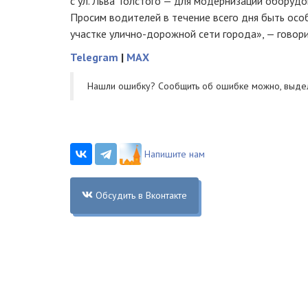
с ул. Льва Толстого — для модернизации оборудо
Просим водителей в течение всего дня быть ос
участке улично-дорожной сети города», — говор
Telegram
|
MAX
Нашли ошибку? Cообщить об ошибке можно, выде
Напишите нам
Обсудить в Вконтакте