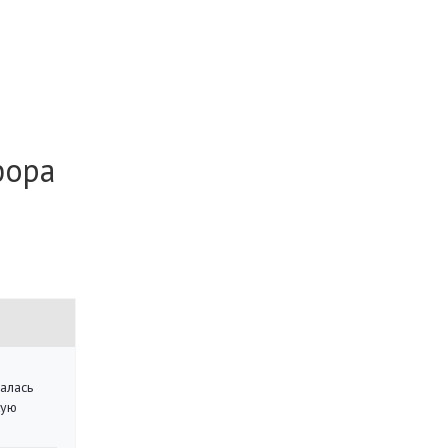
фора
алась
кую