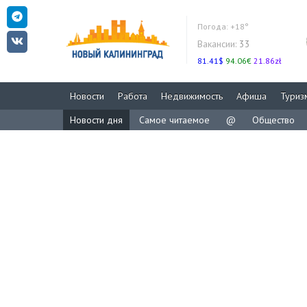
Погода:
+18°
Вакансии:
33
81.41$
94.06€
21.86zł
Новости
Работа
Недвижимость
Афиша
Туриз
Новости дня
Самое читаемое
@
Общество