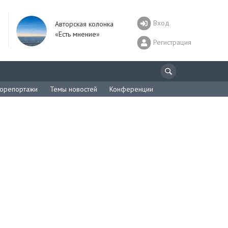
Вход
Авторская колонка
«Есть мнение»
Регистрация
орепортажи
Темы новостей
Конференции