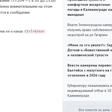
вания ТП-204 — с 8.30 до 13.00.
комфортное воскресенье:
обенно внимательными на этом
погоды в Калининграде на
ится в сообщении.
выходные
Власти Зеленоградска наме
получить право собственнос
лив ее и нажав
Ctrl+Enter
недострой на ул. Гагарина
«Меня за это уволят!»: Се
Детков о «Божественной 
и человеческой тупости
Власти намерены перевес
Балтийск с мазутного на 
отопление в 2026 году
Губернатору пожаловались 
индивидуальный отбор в 10 
Калининграде
Все новости за день