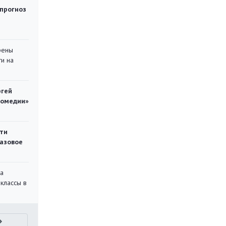
 прогноз
рены
ти на
ргей
комедии»
ти
газовое
на
классы в