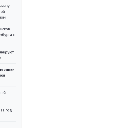
ричину
вой
ном
писков
рбурга с
ланируют
»
черинки
мов
шей
 за год