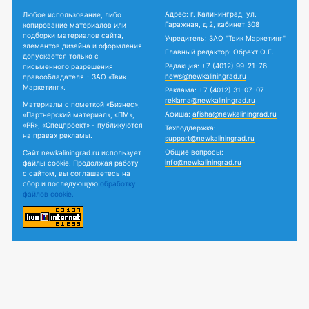
Адрес: г. Калининград, ул.
Любое использование, либо
Гаражная, д.2, кабинет 308
копирование материалов или
подборки материалов сайта,
Учредитель: ЗАО "Твик Маркетинг"
элементов дизайна и оформления
Главный редактор: Обрехт О.Г.
допускается только с
Редакция:
+7 (4012) 99-21-76
письменного разрешения
news@newkaliningrad.ru
правообладателя - ЗАО «Твик
Маркетинг».
Реклама:
+7 (4012) 31-07-07
reklama@newkaliningrad.ru
Материалы с пометкой «Бизнес»,
Афиша:
afisha@newkaliningrad.ru
«Партнерский материал», «ПМ»,
«PR», «Спецпроект» - публикуются
Техподдержка:
на правах рекламы.
support@newkaliningrad.ru
Общие вопросы:
Сайт newkaliningrad.ru использует
info@newkaliningrad.ru
файлы cookie. Продолжая работу
с сайтом, вы соглашаетесь на
сбор и последующую
обработку
файлов cookie.