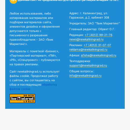
Адрес: г. Калининград, ул.
Любое использование, либо
Гаражная, д.2, кабинет 308
копирование материалов или
подборки материалов сайта,
Учредитель: ЗАО "Твик Маркетинг"
элементов дизайна и оформления
Главный редактор: Обрехт О.Г.
допускается только с
Редакция:
+7 (4012) 99-21-76
письменного разрешения
news@newkaliningrad.ru
правообладателя - ЗАО «Твик
Маркетинг».
Реклама:
+7 (4012) 31-07-07
reklama@newkaliningrad.ru
Материалы с пометкой «Бизнес»,
Афиша:
afisha@newkaliningrad.ru
«Партнерский материал», «ПМ»,
«PR», «Спецпроект» - публикуются
Техподдержка:
на правах рекламы.
support@newkaliningrad.ru
Общие вопросы:
Сайт newkaliningrad.ru использует
info@newkaliningrad.ru
файлы cookie. Продолжая работу
с сайтом, вы соглашаетесь на
сбор и последующую
обработку
файлов cookie.