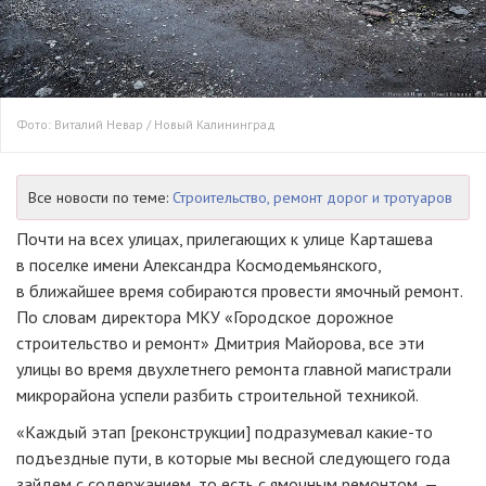
Фото: Виталий Невар / Новый Калининград
Все новости по теме:
Строительство, ремонт дорог и тротуаров
Почти на всех улицах, прилегающих к улице Карташева
в поселке имени Александра Космодемьянского,
в ближайшее время собираются провести ямочный ремонт.
По словам директора МКУ «Городское дорожное
строительство и ремонт» Дмитрия Майорова, все эти
улицы во время двухлетнего ремонта главной магистрали
микрорайона успели разбить строительной техникой.
«Каждый этап [реконструкции] подразумевал какие-то
подъездные пути, в которые мы весной следующего года
зайдем с содержанием, то есть с ямочным ремонтом, —