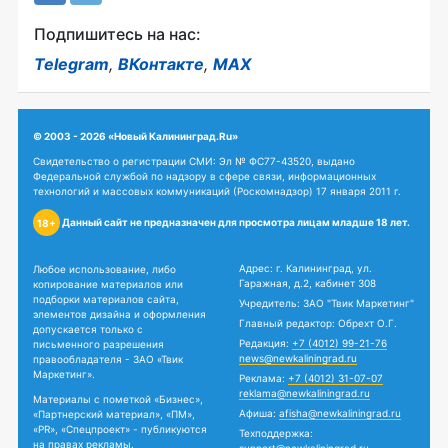
Подпишитесь на нас:
Telegram
,
ВКонтакте
,
MAX
© 2003 - 2026 «Новый Калининград.Ru»
Свидетельство о регистрации СМИ: Эл № ФС77-43520, выдано
Федеральной службой по надзору в сфере связи, информационных
технологий и массовых коммуникаций (Роскомнадзор) 17 января 2011 г.
Данный сайт не предназначен для просмотра лицам младше 18 лет.
18+
Адрес: г. Калининград, ул.
Любое использование, либо
Гаражная, д.2, кабинет 308
копирование материалов или
подборки материалов сайта,
Учредитель: ЗАО "Твик Маркетинг"
элементов дизайна и оформления
Главный редактор: Обрехт О.Г.
допускается только с
Редакция:
+7 (4012) 99-21-76
письменного разрешения
news@newkaliningrad.ru
правообладателя - ЗАО «Твик
Маркетинг».
Реклама:
+7 (4012) 31-07-07
reklama@newkaliningrad.ru
Материалы с пометкой «Бизнес»,
Афиша:
afisha@newkaliningrad.ru
«Партнерский материал», «ПМ»,
«PR», «Спецпроект» - публикуются
Техподдержка:
на правах рекламы.