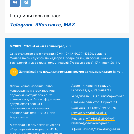
Подпишитесь на нас:
Telegram
,
ВКонтакте
,
MAX
© 2003 - 2026 «Новый Калининград.Ru»
Свидетельство о регистрации СМИ: Эл № ФС77-43520, выдано
Федеральной службой по надзору в сфере связи, информационных
технологий и массовых коммуникаций (Роскомнадзор) 17 января 2011 г.
Данный сайт не предназначен для просмотра лицам младше 18 лет.
18+
Адрес: г. Калининград, ул.
Любое использование, либо
Гаражная, д.2, кабинет 308
копирование материалов или
подборки материалов сайта,
Учредитель: ЗАО "Твик Маркетинг"
элементов дизайна и оформления
Главный редактор: Обрехт О.Г.
допускается только с
Редакция:
+7 (4012) 99-21-76
письменного разрешения
news@newkaliningrad.ru
правообладателя - ЗАО «Твик
Маркетинг».
Реклама:
+7 (4012) 31-07-07
reklama@newkaliningrad.ru
Материалы с пометкой «Бизнес»,
Афиша:
afisha@newkaliningrad.ru
«Партнерский материал», «ПМ»,
«PR», «Спецпроект» - публикуются