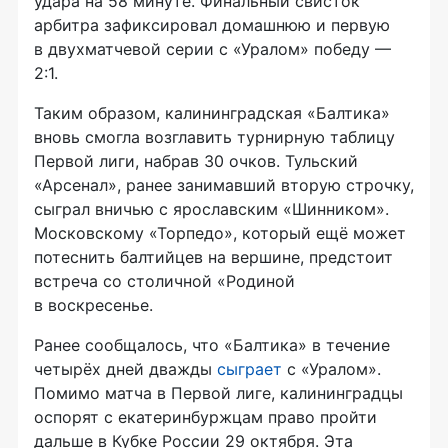
удара на 58 минуте. Финальный свисток
арбитра зафиксировал домашнюю и первую
в двухматчевой серии с «Уралом» победу —
2:1.
Таким образом, калининградская «Балтика»
вновь смогла возглавить турнирную таблицу
Первой лиги, набрав 30 очков. Тульский
«Арсенал», ранее занимавший вторую строчку,
сыграл вничью с ярославским «Шинником».
Московскому «Торпедо», который ещё может
потеснить балтийцев на вершине, предстоит
встреча со столичной «Родиной
в воскресенье.
Ранее сообщалось, что «Балтика» в течение
четырёх дней дважды
сыграет
с «Уралом».
Помимо матча в Первой лиге, калининградцы
оспорят с екатеринбуржцам право пройти
дальше в Кубке России 29 октября. Эта