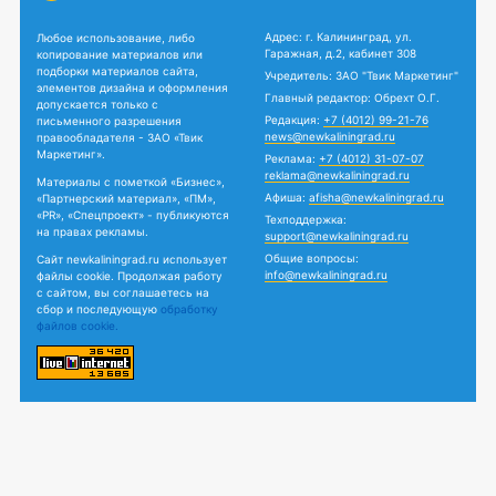
Адрес: г. Калининград, ул.
Любое использование, либо
Гаражная, д.2, кабинет 308
копирование материалов или
подборки материалов сайта,
Учредитель: ЗАО "Твик Маркетинг"
элементов дизайна и оформления
Главный редактор: Обрехт О.Г.
допускается только с
Редакция:
+7 (4012) 99-21-76
письменного разрешения
news@newkaliningrad.ru
правообладателя - ЗАО «Твик
Маркетинг».
Реклама:
+7 (4012) 31-07-07
reklama@newkaliningrad.ru
Материалы с пометкой «Бизнес»,
Афиша:
afisha@newkaliningrad.ru
«Партнерский материал», «ПМ»,
«PR», «Спецпроект» - публикуются
Техподдержка:
на правах рекламы.
support@newkaliningrad.ru
Общие вопросы:
Сайт newkaliningrad.ru использует
info@newkaliningrad.ru
файлы cookie. Продолжая работу
с сайтом, вы соглашаетесь на
сбор и последующую
обработку
файлов cookie.