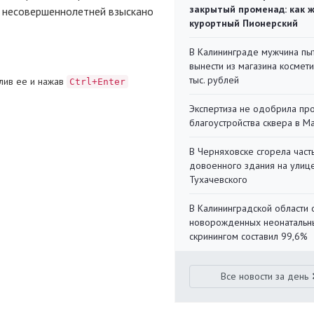
закрытый променад: как 
у несовершеннолетней взыскано
курортный Пионерский
В Калининграде мужчина пы
вынести из магазина космети
тыс. рублей
лив ее и нажав
Ctrl+Enter
Экспертиза не одобрила пр
благоустройства сквера в 
В Черняховске сгорела част
довоенного здания на улиц
Тухачевского
В Калининградской области 
новорожденных неонаталь
скринингом составил 99,6%
Все новости за день