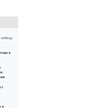
ю победу
огода в
о
ых
ляж
да
»
ж и