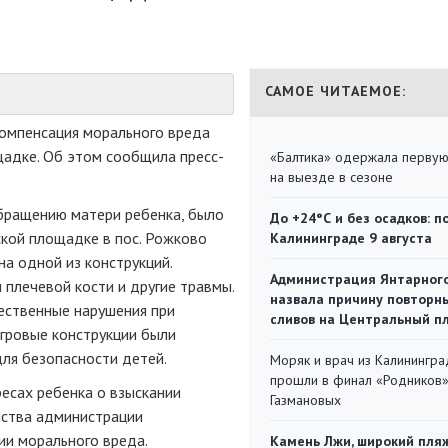
САМОЕ ЧИТАЕМОЕ:
компенсация морального вреда
щадке. Об этом сообщила пресс-
«Балтика» одержала перву
на выезде в сезоне
бращению матери ребенка, было
До +24°С и без осадков: п
ской площадке в пос. Рожково
Калининграде 9 августа
на одной из конструкций.
Администрация Янтарног
 плечевой кости и другие травмы.
назвала причину повторн
ественные нарушения при
сливов на Центральный п
гровые конструкции были
для безопасности детей.
Моряк и врач из Калинингра
прошли в финал «Родников
ресах ребенка о взыскании
Газмановых
йства администрации
ии морального вреда.
Камень Лжи, широкий пля