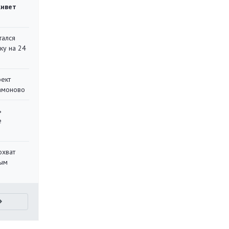
живет
тался
ку на 24
оект
Мамоново
ь
е
охват
ным