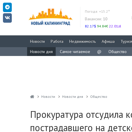
Погода:
+15.2°
Вакансии:
10
82.17$
94.84€
22.01zł
Новости
Работа
Недвижимость
Афиша
Туриз
Новости дня
Самое читаемое
@
Общество
Новости
Новости дня
Общество
Прокуратура отсудила к
пострадавшего на детс