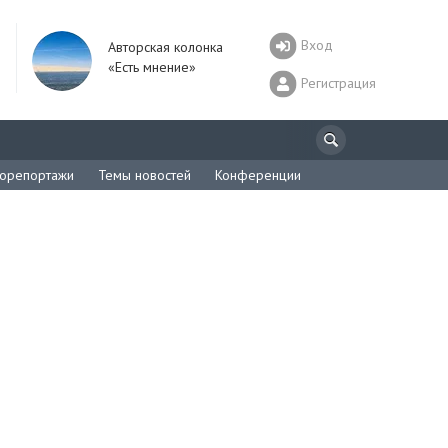
Вход
Авторская колонка
«Есть мнение»
Регистрация
орепортажи
Темы новостей
Конференции