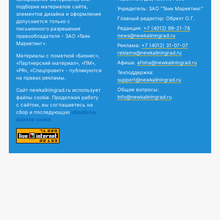
подборки материалов сайта,
Учредитель: ЗАО "Твик Маркетинг"
элементов дизайна и оформления
Главный редактор: Обрехт О.Г.
допускается только с
Редакция:
+7 (4012) 99-21-76
письменного разрешения
news@newkaliningrad.ru
правообладателя - ЗАО «Твик
Маркетинг».
Реклама:
+7 (4012) 31-07-07
reklama@newkaliningrad.ru
Материалы с пометкой «Бизнес»,
Афиша:
afisha@newkaliningrad.ru
«Партнерский материал», «ПМ»,
«PR», «Спецпроект» - публикуются
Техподдержка:
на правах рекламы.
support@newkaliningrad.ru
Общие вопросы:
Сайт newkaliningrad.ru использует
info@newkaliningrad.ru
файлы cookie. Продолжая работу
с сайтом, вы соглашаетесь на
сбор и последующую
обработку
файлов cookie.