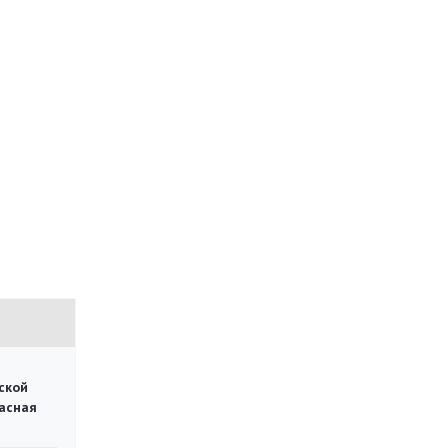
ской
асная