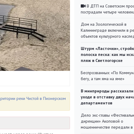
В ДТП на Советском про
пострадали четыре человек
Дом на Зоологической в
Калининграде включили в р
объектов культурного насле
Штурм «Ласточки», стройк
полоска песка: как мы иск
пляж в Светлогорске
Беспрозванных: «По Коммун
бегу, а там яма на яме»
В минприроды рассказали
уходе в отставку двух на
рритории реки Чистой в Пионерском
департаментов
Дело экс-главы «Фестиваль
дирекции» Акоповой о
мошенничестве передали в