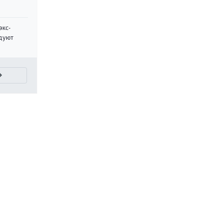
экс-
дуют