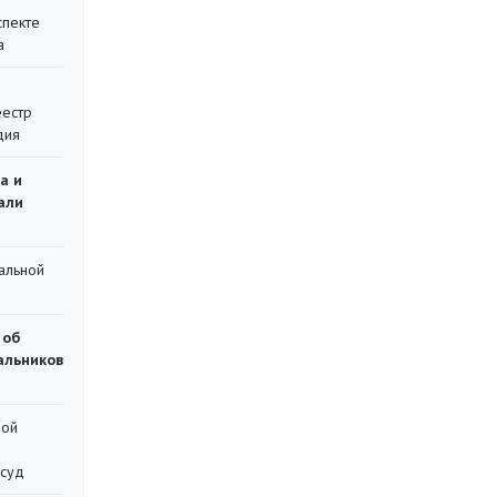
спекте
а
еестр
дия
а и
али
альной
 об
чальников
ной
 суд