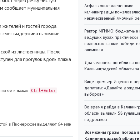
 мост через речку Чистую
Асфальтовые «лепешки»:
ом сообщает муниципальная
калининградцы пожаловалис
некачественный ямочный ре
 жителей и гостей города.
Ректор МГИМО: бюджетные 
т смог выдерживать зимние
ведущих вузах практически
полностью заняли победите
олимпиад
ской из лиственницы. После
ступен для прогулок вдоль пляжа
Два человека погибли на во
Калининградской области за
Вице-премьер Ищенко о пе
депутаты: «Давайте дождем
лив ее и нажав
Ctrl+Enter
выборов»
Во время рейда в Калининг
области выявили 58 гулявш
подростков
истой в Пионерском выделяют 64 млн
Возможны грозы: погода в
Калининградской области