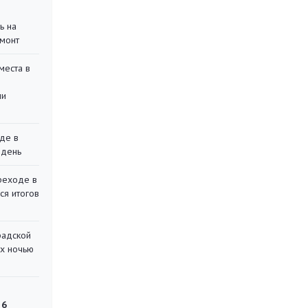
ь на
монт
места в
ли
де в
 день
реходе в
ся итогов
радской
их ночью
 6