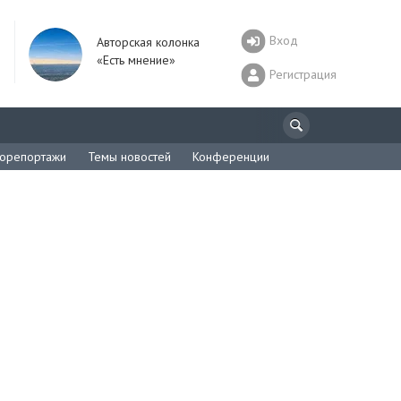
Вход
Авторская колонка
«Есть мнение»
Регистрация
орепортажи
Темы новостей
Конференции