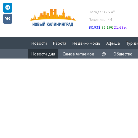
Погода:
+23.4°
Вакансии:
44
80.93$
93.19€
21.69zł
Новости
Работа
Недвижимость
Афиша
Туриз
Новости дня
Самое читаемое
@
Общество