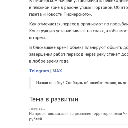
В Пионерском начали устанавливать пешеходный
в пляжной зоне в районе улицы Портовой. Об эт
газета «Новости Пионерского».
Как отмечается, переход организуют по просьбам
Конструкцию устанавливают на сваях, чтобы мос
штормы.
В ближайшее время объект планируют обшить до
завершения работ переход через реку станет до
в любое время года.
Telegram
|
MAX
Нашли ошибку? Cообщить об ошибке можно, выде
Тема в развитии
7 июля, 12:10
На проект ликвидации загрязнения территории реки Ч
рублей