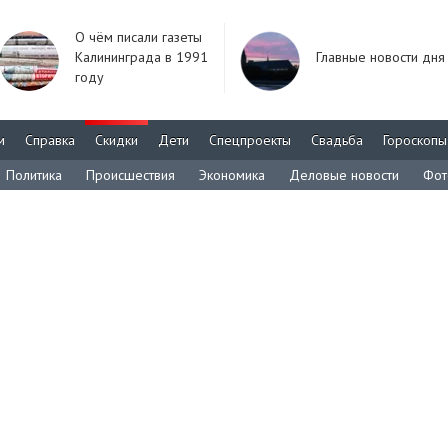
О чём писали газеты
Калининграда в 1991
Главные новости дня
году
м
Справка
Скидки
Дети
Спецпроекты
Свадьба
Гороскопы
Политика
Происшествия
Экономика
Деловые новости
Фот