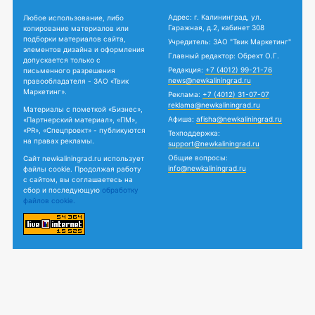
Адрес: г. Калининград, ул.
Любое использование, либо
Гаражная, д.2, кабинет 308
копирование материалов или
подборки материалов сайта,
Учредитель: ЗАО "Твик Маркетинг"
элементов дизайна и оформления
Главный редактор: Обрехт О.Г.
допускается только с
Редакция:
+7 (4012) 99-21-76
письменного разрешения
news@newkaliningrad.ru
правообладателя - ЗАО «Твик
Маркетинг».
Реклама:
+7 (4012) 31-07-07
reklama@newkaliningrad.ru
Материалы с пометкой «Бизнес»,
Афиша:
afisha@newkaliningrad.ru
«Партнерский материал», «ПМ»,
«PR», «Спецпроект» - публикуются
Техподдержка:
на правах рекламы.
support@newkaliningrad.ru
Общие вопросы:
Сайт newkaliningrad.ru использует
info@newkaliningrad.ru
файлы cookie. Продолжая работу
с сайтом, вы соглашаетесь на
сбор и последующую
обработку
файлов cookie.