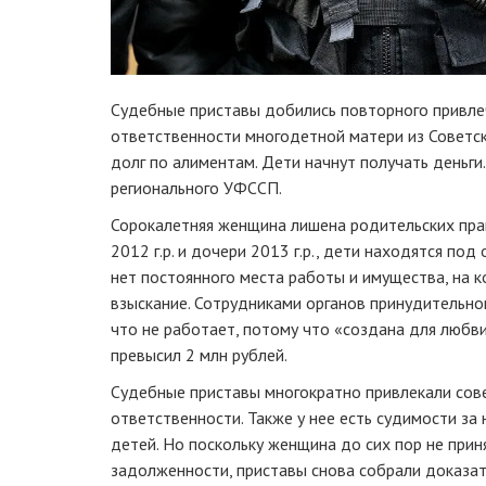
Судебные приставы добились повторного привле
ответственности многодетной матери из Советс
долг по алиментам. Дети начнут получать деньг
регионального УФССП.
Сорокалетняя женщина лишена родительских пра
2012 г.р. и дочери 2013 г.р., дети находятся под
нет постоянного места работы и имущества, на 
взыскание. Сотрудниками органов принудительно
что не работает, потому что «создана для любв
превысил 2 млн рублей.
Судебные приставы многократно привлекали сов
ответственности. Также у нее есть судимости за
детей. Но поскольку женщина до сих пор не при
задолженности, приставы снова собрали доказат