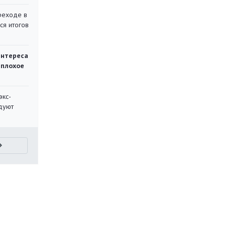
реходе в
ся итогов
интереса
 плохое
экс-
дуют