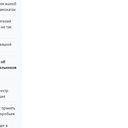
для жалоб
самокатах
ителей
 не так
альной
 об
чальников
еестр
дия
 принять
воробьев
де в