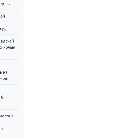
 день
ной
 суд
радской
их ночью
ь на
монт
 6
места в
ли