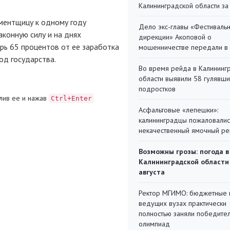
Калининградской области за
ментщицу к одному году
Дело экс-главы «Фестиваль
аконную силу и на днях
дирекции» Акоповой о
рь 65 процентов от ее заработка
мошенничестве передали в
од государства.
Во время рейда в Калининг
области выявили 58 гулявш
подростков
лив ее и нажав
Ctrl+Enter
Асфальтовые «лепешки»:
калининградцы пожаловалис
некачественный ямочный ре
Возможны грозы: погода в
Калининградской области
августа
Ректор МГИМО: бюджетные 
ведущих вузах практически
полностью заняли победите
олимпиад