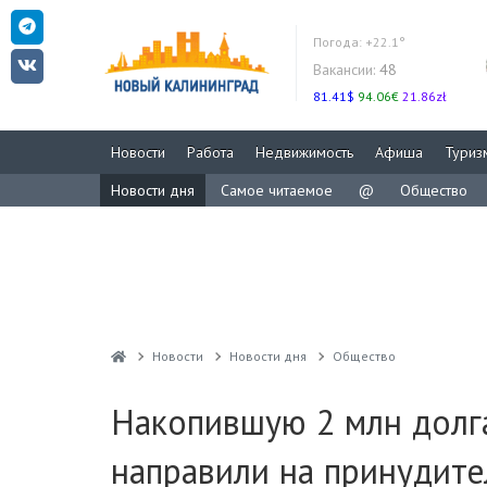
Погода:
+22.1°
Вакансии:
48
81.41$
94.06€
21.86zł
Новости
Работа
Недвижимость
Афиша
Туриз
Новости дня
Самое читаемое
@
Общество
Новости
Новости дня
Общество
Накопившую 2 млн долг
направили на принудит