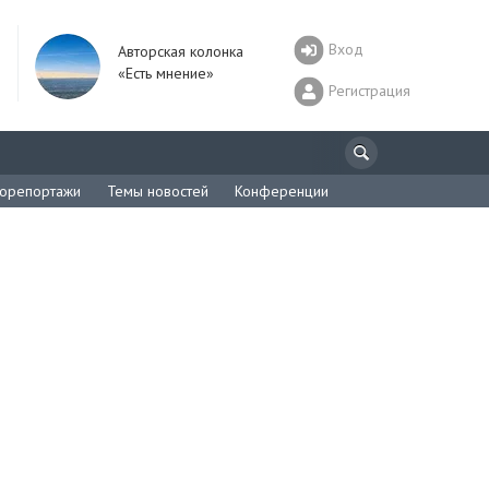
Вход
Авторская колонка
«Есть мнение»
Регистрация
орепортажи
Темы новостей
Конференции