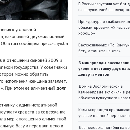
В России запустили чат-бот 
на нарушителей на электро
Прокуратура о снабжении ж
области дровами: «У нас все
чения к уголовной
хорошо»
ка, накопившей двухмиллионный
и. Об этом сообщила пресс-служба
Беспрозванных: «По Коммун
бегу, а там яма на яме»
в в отношении сыновей 2009 и
В минприроды рассказали
 опекой государства. У советчанки
уходе в отставку двух на
которое можно обратить
департаментов
го исполнения женщина заявляет,
Дом на Зоологической в
и». При этом её алиментный долг
Калининграде включили в р
объектов культурного насле
етчанку к административной
Калининградцев приглашают
 неуплату средств за содержание
участие в летней переписи 
няла мер к погашению алиментной
ельную базу и передали дело в
Два человека погибли на во