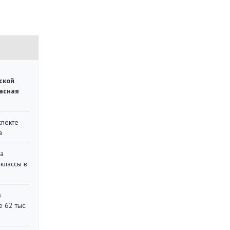
ской
асная
спекте
а
на
классы в
в
 62 тыс.