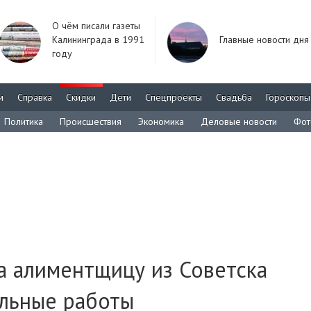
О чём писали газеты
Калининграда в 1991
Главные новости дня
году
м
Справка
Скидки
Дети
Спецпроекты
Свадьба
Гороскопы
Политика
Происшествия
Экономика
Деловые новости
Фот
а алиментщицу из Советска
ельные работы