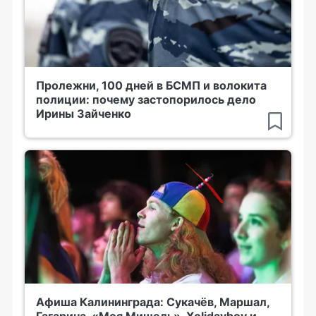
Пролежни, 100 дней в БСМП и волокита
полиции: почему застопорилось дело
Ирины Зайченко
Афиша Калининграда: Сукачёв, Маршал,
Гагарина, «Моя Мишель», Xolidayboy и