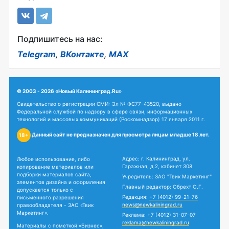
Подпишитесь на нас:
Telegram
,
ВКонтакте
,
MAX
© 2003 - 2026 «Новый Калининград.Ru»
Свидетельство о регистрации СМИ: Эл № ФС77-43520, выдано
Федеральной службой по надзору в сфере связи, информационных
технологий и массовых коммуникаций (Роскомнадзор) 17 января 2011 г.
Данный сайт не предназначен для просмотра лицам младше 18 лет.
18+
Адрес: г. Калининград, ул.
Любое использование, либо
Гаражная, д.2, кабинет 308
копирование материалов или
подборки материалов сайта,
Учредитель: ЗАО "Твик Маркетинг"
элементов дизайна и оформления
Главный редактор: Обрехт О.Г.
допускается только с
Редакция:
+7 (4012) 99-21-76
письменного разрешения
news@newkaliningrad.ru
правообладателя - ЗАО «Твик
Маркетинг».
Реклама:
+7 (4012) 31-07-07
reklama@newkaliningrad.ru
Материалы с пометкой «Бизнес»,