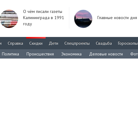
О чём писали газеты
Калининграда в 1991
Главные новости дня
году
м
Справка
Скидки
Дети
Спецпроекты
Свадьба
Гороскопы
Политика
Происшествия
Экономика
Деловые новости
Фот