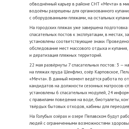
обводнённый карьер в районе СНТ «Мечта» в ми
водоёмы разрешены для организованного купания
с оборудованными пляжами, на остальных купани
На городских пляжах уже завершена подготовка
спасательных постов к эксплуатации, в местах, з
установлены соответствующие знаки. Проведено
обследование мест массового отдыха и купания,
и дератизация пляжных территорий.
22 мая развёрнуты 7 спасательных постов: 3 — н
на пляжах пруда Шенфлиз, озёр Карповское, Пел
«Мечта». В данный момент ведётся работа по от
кандидатов на должности сезонных матросов-сп
установлены 6 спасательных модулей, 24 инфор
с правилами поведения на воде, биотуалеты, кон
твёрдых бытовых отходов, кабины для переодев
На Голубых озёрах и озере Пелавском будут раб
людей с ограниченными возможностями здоровья