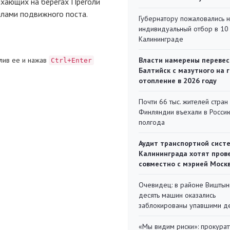
ыхающих на берегах Преголи
илами подвижного поста.
Губернатору пожаловались 
индивидуальный отбор в 10 
Калининграде
лив ее и нажав
Власти намерены перевес
Ctrl+Enter
Балтийск с мазутного на 
отопление в 2026 году
Почти 66 тыс. жителей стран
Финляндии въехали в Росси
полгода
Аудит транспортной сист
Калининграда хотят пров
совместно с мэрией Моск
Очевидец: в районе Виштын
десять машин оказались
заблокированы упавшими д
«Мы видим риски»: прокура