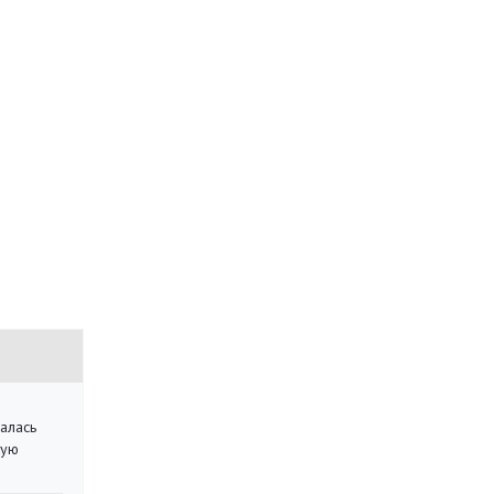
алась
кую