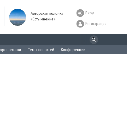
Вход
Авторская колонка
«Есть мнение»
Регистрация
орепортажи
Темы новостей
Конференции