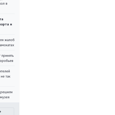
кол в
га
порта и
для жалоб
самокатах
 принять
воробьев
ителей
 не так
 решили
 музея