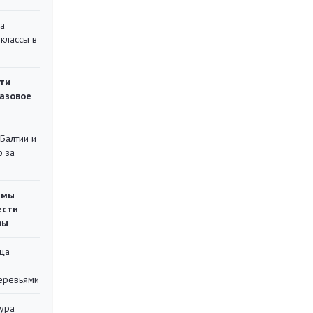
на
классы в
ти
газовое
 Балтии и
ю за
емы
ести
вы
ца
еревьями
тура