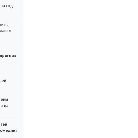
 за год
в» на
главил
 прогноз
шей
рены
ти на
ргей
комедии»