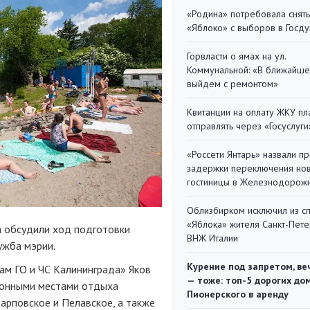
«Родина» потребовала снять
«Яблоко» с выборов в Госд
Горвласти о ямах на ул.
Коммунальной: «В ближайш
выйдем с ремонтом»
Квитанции на оплату ЖКУ п
отправлять через «Госуслуги
«Россети Янтарь» назвали п
задержки переключения но
гостиницы в Железнодорож
Облизбирком исключил из с
«Яблока» жителя Санкт-Пете
а обсудили ход подготовки
ВНЖ Италии
ужба мэрии.
Курение под запретом, ве
ам ГО и ЧС Калининграда» Яков
— тоже: топ-5 дорогих до
ионными местами отдыха
Пионерского в аренду
арповское и Пелавское, а также