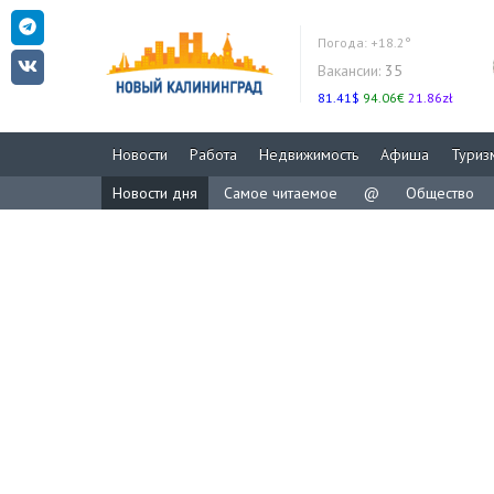
Погода:
+18.2°
Вакансии:
35
81.41$
94.06€
21.86zł
Новости
Работа
Недвижимость
Афиша
Туриз
Новости дня
Самое читаемое
@
Общество