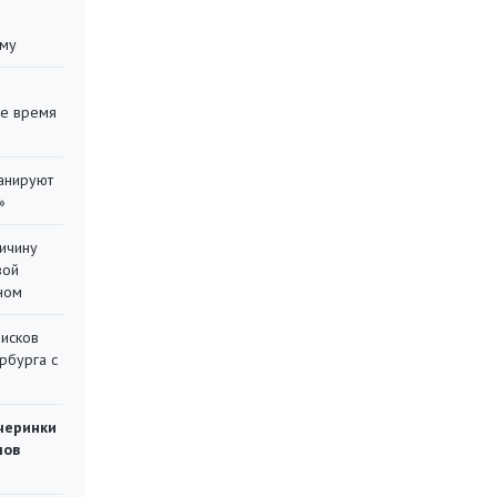
уму
ее время
ланируют
»
ричину
вой
ном
писков
рбурга с
черинки
мов