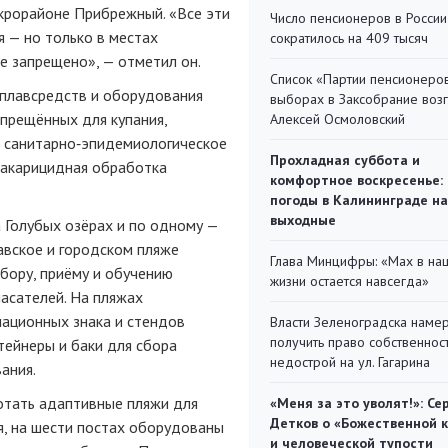
крорайоне Прибрежный. «Все эти
Число пенсионеров в России
 — но только в местах
сократилось на 409 тысяч
е запрещено», — отметил он.
Список «Партии пенсионеро
 плавсредств и оборудования
выборах в Заксобрание воз
апрещённых для купания,
Алексей Осмоловский
 санитарно‑эпидемиологическое
Прохладная суббота и
 акарицидная обработка
комфортное воскресенье:
погоды в Калининграде на
выходные
а Голубых озёрах и по одному —
авское и городском пляже
Глава Минцифры: «Мах в на
бору, приёму и обучению
жизни остается навсегда»
асателей. На пляжах
мационных знака и стендов
Власти Зеленоградска наме
получить право собственнос
тейнеры и баки для сбора
недострой на ул. Гагарина
ания.
отать адаптивные пляжи для
«Меня за это уволят!»: Се
Детков о «Божественной 
, на шести постах оборудованы
и человеческой тупости