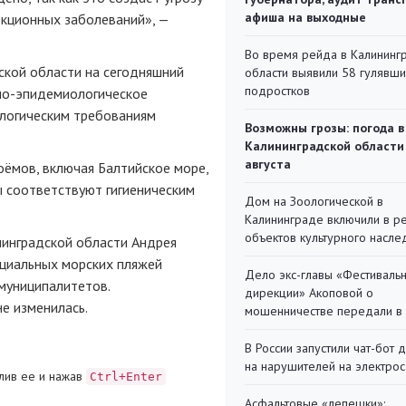
афиша на выходные
екционных заболеваний», —
Во время рейда в Калининг
ской области на сегодняшний
области выявили 58 гулявш
подростков
но-эпидемиологическое
логическим требованиям
Возможны грозы: погода в
Калининградской области
августа
ёмов, включая Балтийское море,
ы соответствуют гигиеническим
Дом на Зоологической в
Калининграде включили в р
объектов культурного насле
нинградской области Андрея
ициальных морских пляжей
Дело экс-главы «Фестиваль
 муниципалитетов.
дирекции» Акоповой о
е изменилась.
мошенничестве передали в
В России запустили чат-бот 
на нарушителей на электро
лив ее и нажав
Ctrl+Enter
Асфальтовые «лепешки»: