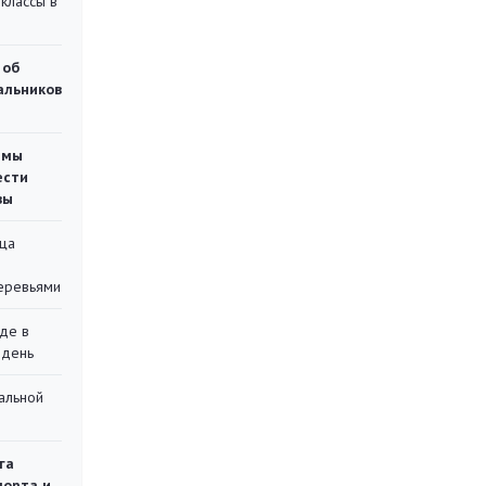
классы в
 об
чальников
емы
ести
вы
ца
еревьями
де в
 день
альной
га
порта и