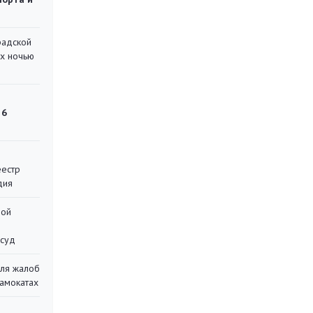
радской
их ночью
 6
еестр
дия
ной
 суд
для жалоб
самокатах