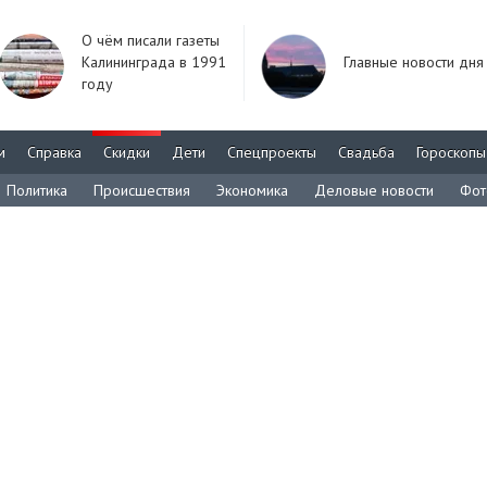
О чём писали газеты
Калининграда в 1991
Главные новости дня
году
м
Справка
Скидки
Дети
Спецпроекты
Свадьба
Гороскопы
Политика
Происшествия
Экономика
Деловые новости
Фот