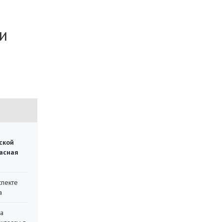
и
ской
асная
спекте
а
на