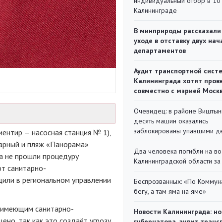
индивидуальный отбор в 10 
Калининграде
В минприроды рассказали
уходе в отставку двух на
департаментов
Аудит транспортной сист
Калининграда хотят пров
совместно с мэрией Моск
Очевидец: в районе Виштын
десять машин оказались
заблокированы упавшими д
иентир — насосная станция № 1),
арный и пляж «Панорама»
Два человека погибли на во
да не прошли процедуру
Калининградской области за
ют санитарно-
щили в региональном управлении
Беспрозванных: «По Коммун
бегу, а там яма на яме»
 имеющим санитарно-
Новости Калининграда: но
ено, так как это создаёт угрозу
губернатора, аудит транс