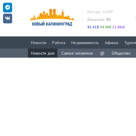
Погода:
+20.8°
Вакансии:
48
81.41$
94.06€
21.86zł
Новости
Работа
Недвижимость
Афиша
Туриз
Новости дня
Самое читаемое
@
Общество