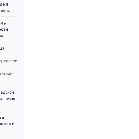
де в
 день
емы
ести
вы
ца
еревьями
альной
радской
их ночью
га
порта и