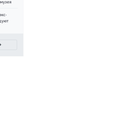
 музея
экс-
дуют