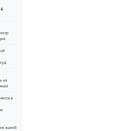
 6
еестр
дия
ной
 суд
ь на
монт
места в
ли
для жалоб