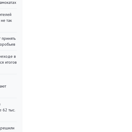
самокатах
ителей
 не так
 принять
воробьев
реходе в
ся итогов
вают
в
 62 тыс.
 решили