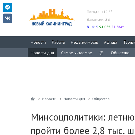
Погода:
+19.8°
Вакансии:
28
81.41$
94.06€
21.86zł
Новости
Работа
Недвижимость
Афиша
Туриз
Новости дня
Самое читаемое
@
Общество
Новости
Новости дня
Общество
Минсоцполитики: летню
пройти более 2,8 тыс. 