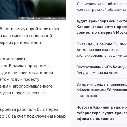
Два человека погибли на во
Калининградской области за
Аудит транспортной сист
Калининграда хотят пров
области смогут пройти летнюю
совместно с мэрией Моск
казала министр социальной
ира из регионального
Очевидец: в районе Виштын
десять машин оказались
заблокированы упавшими д
редоставляет
ке». В рамках программы
Беспрозванных: «По Коммун
 где в течение десяти дней
бегу, а там яма на яме»
этом году к проекту
Во время рейда в Калининг
ения и агропромышленного
области выявили 58 гулявш
, музеи и промышленные
подростков
Новости Калининграда: но
 проекта работали 65 лагерей
губернатора, аудит транс
 до 80 за счёт подключения новых
афиша на выходные