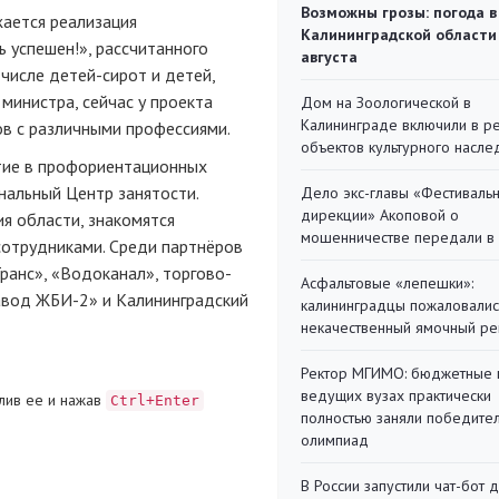
Возможны грозы: погода в
ается реализация
Калининградской области
 успешен!», рассчитанного
августа
числе детей-сирот и детей,
министра, сейчас у проекта
Дом на Зоологической в
Калининграде включили в р
ов с различными профессиями.
объектов культурного насле
стие в профориентационных
нальный Центр занятости.
Дело экс-главы «Фестиваль
дирекции» Акоповой о
я области, знакомятся
мошенничестве передали в
сотрудниками. Среди партнёров
ранс», «Водоканал», торгово-
Асфальтовые «лепешки»:
авод ЖБИ-2» и Калининградский
калининградцы пожаловалис
некачественный ямочный ре
Ректор МГИМО: бюджетные 
ведущих вузах практически
лив ее и нажав
Ctrl+Enter
полностью заняли победите
олимпиад
В России запустили чат-бот 