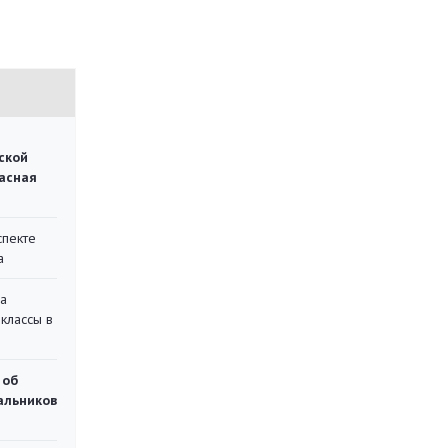
ской
асная
спекте
а
на
классы в
 об
чальников