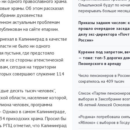
о ни одного православного храма.
Ольштынской будут по ноча
овые храмы. Об этом рассказал
перекрывать больше месяц
обрании духовенства
щенном актуальным проблемам
Приказы задним числом: к
прошло очередное заседа
убликован на сайте епархии.
делу экс-директора «Поч
приехал в Калининград в качестве
России»
ласти не было ни одного
Курение под запретом, ве
я пустыня, где предстояло
— тоже: топ-5 дорогих до
ле и со стороны атеистической
Пионерского в аренду
овам, сегодня на территории
оторых совершают служение 114
Число пенсионеров в России
сократилось на 409 тысяч
ждые десять тысяч человек“,
Список «Партии пенсионеро
кой области, население которой,
выборах в Заксобрание воз
ллиона человек, программа
48-летний Алексей Осмолов
— Однако в самом Калининграде,
«Родина» потребовала снять
34 приходских храма. Просил бы
«Яблоко» с выборов в Госд
ь РПЦ отметил, что Калининград