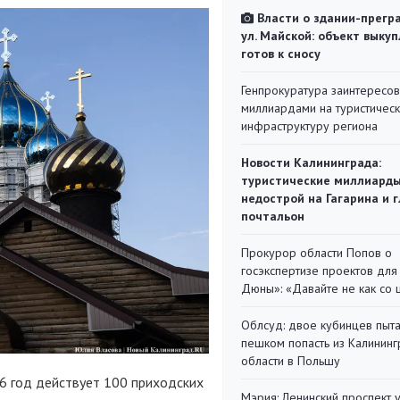
Власти о здании-прегр
ул. Майской: объект выкуп
готов к сносу
Генпрокуратура заинтересов
миллиардами на туристичес
инфраструктуру региона
Новости Калининграда:
туристические миллиарды
недострой на Гагарина и 
почтальон
Прокурор области Попов о
госэкспертизе проектов для
Дюны»: «Давайте не как со
Облсуд: двое кубинцев пыта
пешком попасть из Калинин
области в Польшу
6 год действует 100 приходских
Мэрия: Ленинский проспект 