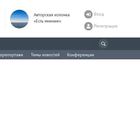
Вход
Авторская колонка
«Есть мнение»
Регистрация
орепортажи
Темы новостей
Конференции