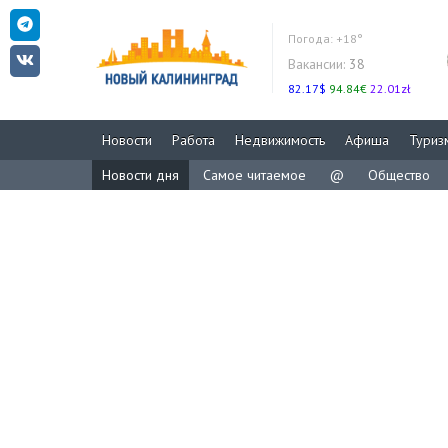
Погода:
+18°
Вакансии:
38
82.17$
94.84€
22.01zł
Новости
Работа
Недвижимость
Афиша
Туриз
Новости дня
Самое читаемое
@
Общество