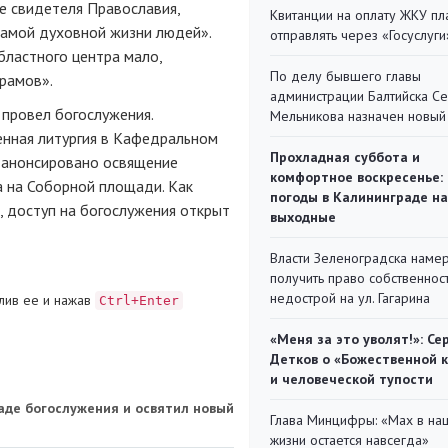
е свидетеля Православия,
Квитанции на оплату ЖКУ п
 самой духовной жизни людей».
отправлять через «Госуслуги
бластного центра мало,
По делу бывшего главы
рамов».
администрации Балтийска С
 провел богослужения.
Мельникова назначен новый
венная литургия в Кафедральном
Прохладная суббота и
0 анонсировано освящение
комфортное воскресенье:
а на Соборной площади. Как
погоды в Калининграде на
 доступ на богослужения открыт
выходные
Власти Зеленоградска наме
получить право собственнос
недострой на ул. Гагарина
лив ее и нажав
Ctrl+Enter
«Меня за это уволят!»: Се
Детков о «Божественной 
и человеческой тупости
аде богослужения и освятил новый
Глава Минцифры: «Мах в на
жизни остается навсегда»