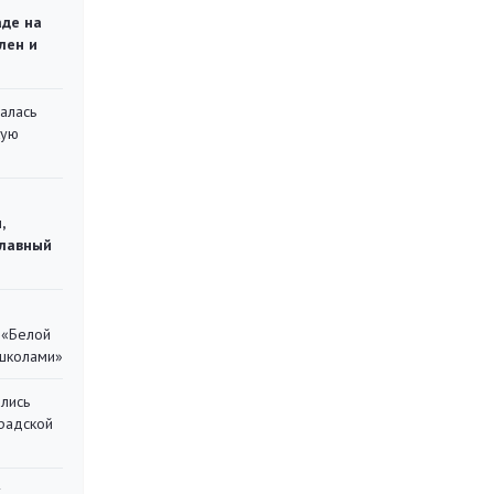
аде на
лен и
алась
кую
,
главный
 «Белой
 школами»
лись
градской
у