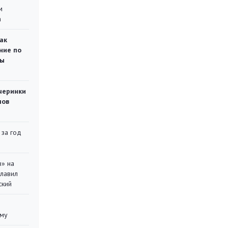
м
а
ак
ние по
ты
черинки
мов
 за год
в» на
главил
ский
уму