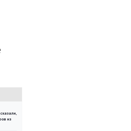
е
сказали,
ров из