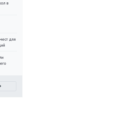
кол в
мест для
ций
ли
 его