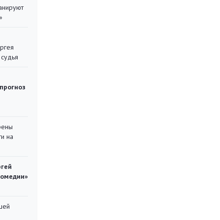
ланируют
»
ергея
 судья
 прогноз
рены
ти на
ргей
комедии»
шей