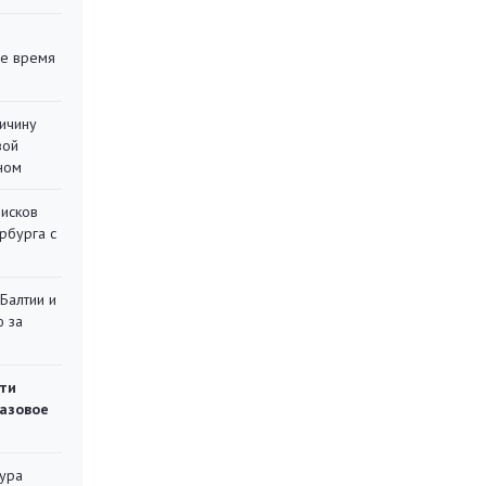
ее время
ричину
вой
ном
писков
рбурга с
 Балтии и
ю за
ти
газовое
тура