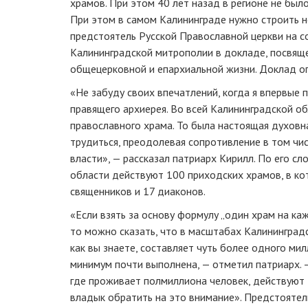
храмов. При этом 40 лет назад в регионе не был
При этом в самом Калининграде нужно строить н
предстоятель Русской Православной церкви на с
Калининградской митрополии в докладе, посвя
общецерковной и епархиальной жизни. Доклад оп
«Не забуду своих впечатлений, когда я впервые 
правящего архиерея. Во всей Калининградской об
православного храма. То была настоящая духовна
трудиться, преодолевая сопротивление в том чис
власти», — рассказал патриарх Кирилл. По его сл
области действуют 100 приходских храмов, в к
священников и 17 диаконов.
«Если взять за основу формулу „один храм на ка
то можно сказать, что в масштабах Калининградс
как вы знаете, составляет чуть более одного ми
минимум почти выполнена, — отметил патриарх. 
где проживает полмиллиона человек, действуют 
владык обратить на это внимание». Предстоятел