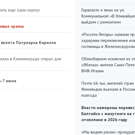
оить еще один корпус
Горвласти о ямах на ул.
Коммунальной: «В ближайш
выйдем с ремонтом»
новые храмы
«Россети Янтарь» назвали п
задержки переключения но
а визита Патриарха Кирилла
гостиницы в Железнодорож
рилла в Калининграде открыт для
Облизбирком исключил из с
«Яблока» жителя Санкт-Пете
ВНЖ Италии
6-7 июня
Почти 66 тыс. жителей стран
Финляндии въехали в Росси
полгода
Власти намерены перевес
Балтийск с мазутного на 
отопление в 2026 году
«Мы видим риски»: прокура