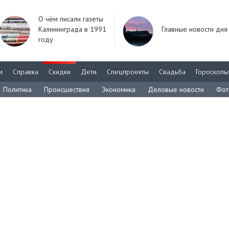
О чём писали газеты
Калининграда в 1991
Главные новости дня
году
м
Справка
Скидки
Дети
Спецпроекты
Свадьба
Гороскопы
Политика
Происшествия
Экономика
Деловые новости
Фот