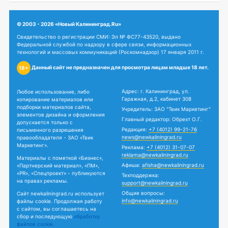
© 2003 - 2026 «Новый Калининград.Ru»
Свидетельство о регистрации СМИ: Эл № ФС77-43520, выдано
Федеральной службой по надзору в сфере связи, информационных
технологий и массовых коммуникаций (Роскомнадзор) 17 января 2011 г.
Данный сайт не предназначен для просмотра лицам младше 18 лет.
18+
Адрес: г. Калининград, ул.
Любое использование, либо
Гаражная, д.2, кабинет 308
копирование материалов или
подборки материалов сайта,
Учредитель: ЗАО "Твик Маркетинг"
элементов дизайна и оформления
Главный редактор: Обрехт О.Г.
допускается только с
Редакция:
+7 (4012) 99-21-76
письменного разрешения
news@newkaliningrad.ru
правообладателя - ЗАО «Твик
Маркетинг».
Реклама:
+7 (4012) 31-07-07
reklama@newkaliningrad.ru
Материалы с пометкой «Бизнес»,
Афиша:
afisha@newkaliningrad.ru
«Партнерский материал», «ПМ»,
«PR», «Спецпроект» - публикуются
Техподдержка:
на правах рекламы.
support@newkaliningrad.ru
Общие вопросы:
Сайт newkaliningrad.ru использует
info@newkaliningrad.ru
файлы cookie. Продолжая работу
с сайтом, вы соглашаетесь на
сбор и последующую
обработку
файлов cookie.