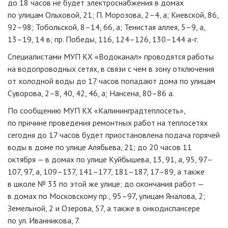
до 18 часов не будет электроснабжения в домах
по улицам Ольховой, 21; П. Морозова, 2–4, а; Киевской, 86,
92–98; Тобольской, 8–14, 66, а; Тенистая аллея, 5–9, а,
13–19, 14 в; пр. Победы, 116, 124–126, 130–144
а-г
.
Специалистами МУП КХ «Водоканал» проводятся работы
на водопроводных сетях, в связи с чем в зону отключения
от холодной воды до 17 часов попадают дома по улицам
Суворова, 2–8, 40, 42, 46, а; Нансена, 80–86 а.
По сообщению МУП КХ «Калининградтеплосеть»,
по причине проведения ремонтных работ на теплосетях
сегодня до 17 часов будет приостановлена подача горячей
воды в доме по улице Алябьева, 21; до 20 часов 11
октября — в домах по улице Куйбышева, 13, 91, а, 95, 97–
107, 97, а, 109–137, 141–177, 181–187, 17–89, а также
в школе № 33 по этой же улице; до окончания работ —
в домах по Московскому пр., 95–97, улицам Яналова, 2;
Земельной, 2 и Озерова, 57, а также в онкодиспансере
по ул. Иванникова, 7.